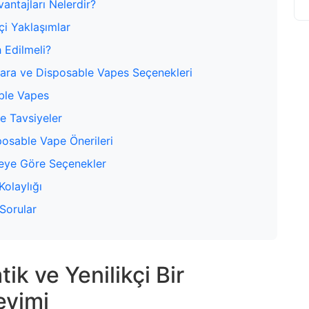
antajları Nelerdir?
çi Yaklaşımlar
 Edilmeli?
igara ve Disposable Vapes Seçenekleri
ble Vapes
ve Tavsiyeler
posable Vape Önerileri
çeye Göre Seçenekler
Kolaylığı
 Sorular
ik ve Yenilikçi Bir
eyimi