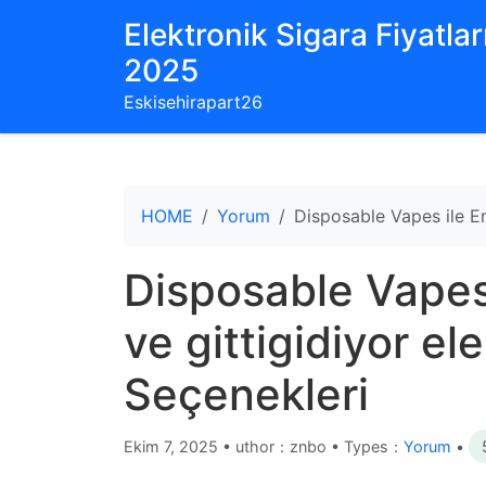
Elektronik Sigara Fiyatları
2025
Eskisehirapart26
HOME
Yorum
Disposable Vapes ile En
Disposable Vapes
ve gittigidiyor el
Seçenekleri
Ekim 7, 2025
•
uthor：znbo • Types：
Yorum
•