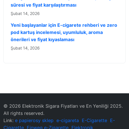
süresi ve fiyat karşılaştırması
Şubat 14, 2026
Yeni başlayanlar için E-cigarete rehberi ve zero
pod kartuş incelemesi, uyumluluk, aroma
önerileri ve fiyat kıyaslaması
Şubat 14, 2026
© 2026 Elektronik Sigara Fiyatları ve En Yeniliği 2025.
All rights reserved.
Link:
e papierosy sklep
e-cigareta
E-Cigarette
E-
Cigarette
Einweg e-Zigarette
Elektronik