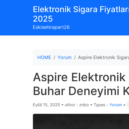
Elektronik Sigara Fiyatları
2025
Eskisehirapart26
HOME
Yorum
Aspire Elektronik Sigar
Aspire Elektronik 
Buhar Deneyimi K
Eylül 15, 2025
•
uthor：znbo • Types：
Yorum
•