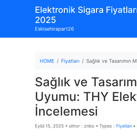
Elektronik Sigara Fiyatları
2025
Eskisehirapart26
HOME
Fiyatları
Sağlık ve Tasarımın 
Sağlık ve Tasar
Uyumu: THY Elekt
İncelemesi
Eylül 15, 2025
•
uthor：znbo • Types：
Fiyatları
•