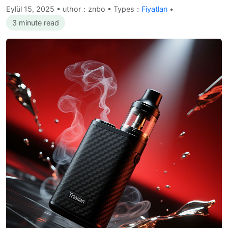
Eylül 15, 2025
•
uthor：znbo • Types：
Fiyatları
•
3 minute read