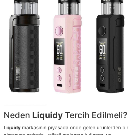
Neden
Liquidy
Tercih Edilmeli?
Liquidy
markasının piyasada önde gelen ürünlerden biri