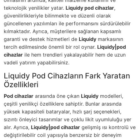
olmasının ardında, kaliteli malzeme kullanımı ve
teknolojik yenilikler yatar.
Liquidy pod cihazlar
,
güvenilirlikleriyle bilinmekte ve düzenli olarak
güncellenen yazılımları ile performansını sürdürülebilir
kılmaktadır. Ayrıca, müşterilere sağlanan kapsamlı
garanti ve destek hizmetleri de
Liquidy
markasının
tercih edilmesinde önemli bir rol oynar.
Liquidy|pod
cihazlar
ile hem trendleri yakalayabilir hem de uzun
vadeli yatırım yapabilirsiniz.
Liquidy Pod Cihazların Fark Yaratan
Özellikleri
Pod cihazlar
arasında öne çıkan
Liquidy
modelleri,
çeşitli yenilikçi özelliklere sahiptir. Bunlar arasında
yüksek kapasiteli bataryalar, hızlı şarj seçenekleri,
sızıntı önleyici tasarımlar ve çoklu likit uyumluluğu yer
alır. Ayrıca,
Liquidy|pod cihazlar
gelişmiş ısı kontrolü ve
değiştirilebilir coil yapısıyla benzersiz bir deneyim