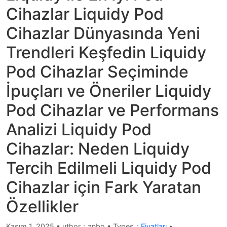
Cihazlar Liquidy Pod
Cihazlar Dünyasında Yeni
Trendleri Keşfedin Liquidy
Pod Cihazlar Seçiminde
İpuçları ve Öneriler Liquidy
Pod Cihazlar ve Performans
Analizi Liquidy Pod
Cihazlar: Neden Liquidy
Tercih Edilmeli Liquidy Pod
Cihazlar için Fark Yaratan
Özellikler
Kasım 1, 2025
•
uthor：znbo • Types：
Fiyatları
•