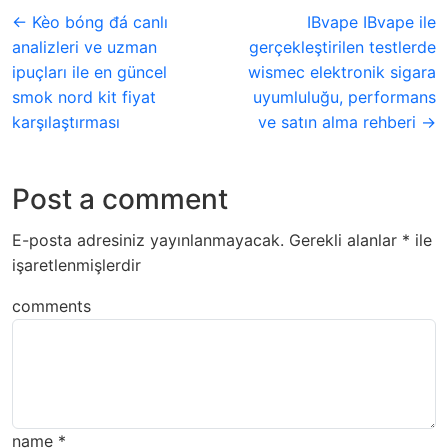
← Kèo bóng đá canlı
IBvape IBvape ile
analizleri ve uzman
gerçekleştirilen testlerde
ipuçları ile en güncel
wismec elektronik sigara
smok nord kit fiyat
uyumluluğu, performans
karşılaştırması
ve satın alma rehberi →
Post a comment
E-posta adresiniz yayınlanmayacak.
Gerekli alanlar
*
ile
işaretlenmişlerdir
comments
name
*