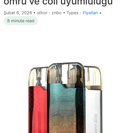
ömrü ve coil uyumluluğu
Şubat 6, 2026
•
uthor：znbo • Types：
Fiyatları
•
8 minute read