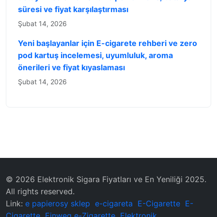
süresi ve fiyat karşılaştırması
Şubat 14, 2026
Yeni başlayanlar için E-cigarete rehberi ve zero
pod kartuş incelemesi, uyumluluk, aroma
önerileri ve fiyat kıyaslaması
Şubat 14, 2026
© 2026 Elektronik Sigara Fiyatları ve En Yeniliği 2025.
All rights reserved.
Link:
e papierosy sklep
e-cigareta
E-Cigarette
E-
Cigarette
Einweg e-Zigarette
Elektronik