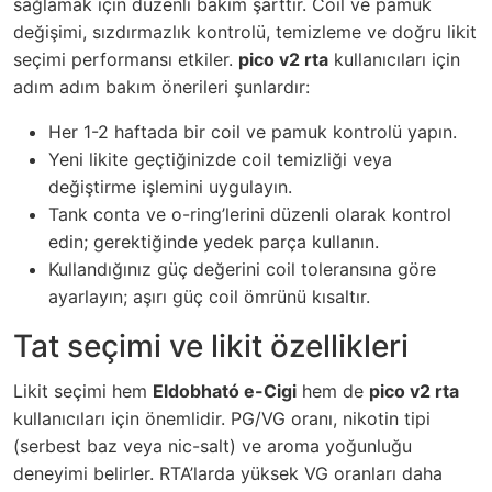
sağlamak için düzenli bakım şarttır. Coil ve pamuk
değişimi, sızdırmazlık kontrolü, temizleme ve doğru likit
seçimi performansı etkiler.
pico v2 rta
kullanıcıları için
adım adım bakım önerileri şunlardır:
Her 1-2 haftada bir coil ve pamuk kontrolü yapın.
Yeni likite geçtiğinizde coil temizliği veya
değiştirme işlemini uygulayın.
Tank conta ve o-ring’lerini düzenli olarak kontrol
edin; gerektiğinde yedek parça kullanın.
Kullandığınız güç değerini coil toleransına göre
ayarlayın; aşırı güç coil ömrünü kısaltır.
Tat seçimi ve likit özellikleri
Likit seçimi hem
Eldobható e-Cigi
hem de
pico v2 rta
kullanıcıları için önemlidir. PG/VG oranı, nikotin tipi
(serbest baz veya nic-salt) ve aroma yoğunluğu
deneyimi belirler. RTA’larda yüksek VG oranları daha