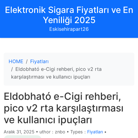
Elektronik Sigara Fiyatları ve En
Yeniliği 2025
Eskisehirapart26
HOME
Fiyatları
Eldobható e-Cigi rehberi, pico v2 rta
karşılaştırması ve kullanıcı ipuçları
Eldobható e-Cigi rehberi,
pico v2 rta karşılaştırması
ve kullanıcı ipuçları
Aralık 31, 2025
•
uthor：znbo • Types：
Fiyatları
•