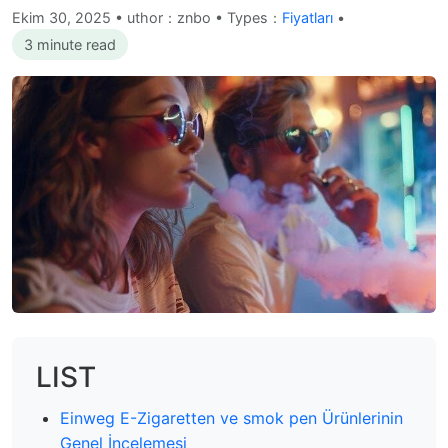
Ekim 30, 2025
•
uthor：znbo • Types：
Fiyatları
•
3 minute read
LIST
Einweg E-Zigaretten ve smok pen Ürünlerinin
Genel İncelemesi