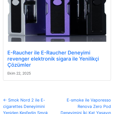
E-Raucher ile E-Raucher Deneyimi
revenger elektronik sigara ile Yenilikçi
Çözümler
Ekim 22, 2025
← Smok Nord 2 ile E-
E-smoke ile Vaporesso
cigarettes Deneyimini
Renova Zero Pod
Yeniden Keşfedin Smok
Deneyimini İki Kat Yaşayın