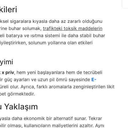
ileri
ksel sigaralara kıyasla daha az zararlı olduğunu
erine buhar solumak,
trafikteki toksik maddelerin
teli batarya ve ısıtma sistemi ile daha stabil buhar
yileştirirken, solunum yollarına olan etkileri
eyimi
x priv
, hem yeni başlayanlara hem de tecrübeli
bilir güç ayarları ve uzun pil ömrü sayesinde
E-
i olur. Ayrıca, farklı aromalarla zenginleştirilen likit
bet görmektedir.
u Yaklaşım
ıyasla daha ekonomik bir alternatif sunar. Tekrar
bilir olması, kullanıcıların maliyetlerini azaltır. Aynı