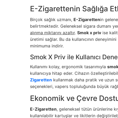
E-Zigarettenin Sağlığa Etk
Birçok sağlık uzmanı,
E-Zigaretten
in gelene
belirtmektedir. Geleneksel sigara dumanı y
alınma miktarını azaltır
.
Smok x priv
ise kali
üretimi sağlar. Bu da kullanıcının deneyimini i
minimuma indirir.
Smok X Priv ile Kullanıcı Den
Kullanımı kolay, ergonomik tasarımıyla
smok 
kullanıcıya hitap eder. Cihazın özelleştirile
Zigaretten
kullanmak daha pratik ve uzun sürel
seçenekleri, vapers topluluğunda büyük rağ
Ekonomik ve Çevre Dost
E-Zigaretten
, geleneksel tütün ürünlerine k
kullanılabilir kartuşlar ve likitlerin değiştirile