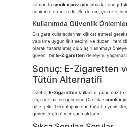
zamanda
smok x priv
gibi cihazlar enerji tü
minimize etmektedir. Bu durum, çevre bilincin
Kullanımda Güvenlik Önlemler
E-sigara kullanıcılarının dikkat etmesi gere
yapısına uygun likit seçimi ve düzenli temizli
olarak tasarlanmış olup aşırı ısınmayı önleyen 
güvenli bir
E-Zigaretten
deneyimi yaşamasın
Sonuç: E-Zigaretten v
Tütün Alternatifi
Özetle,
E-Zigaretten
kullanımı günümüzde h
seçenek haline gelmiştir. Özellikle
smok x pr
hâle gelir. Teknolojinin sunduğu bu yenilikler,
güvenilir çözümler sunmaktadır.
Sıkça Sorulan Sorular