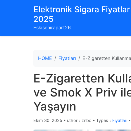
Elektronik Sigara Fiyatları
2025
Eskisehirapart26
HOME
Fiyatları
E-Zigaretten Kullanma
E-Zigaretten Kull
ve Smok X Priv il
Yaşayın
Ekim 30, 2025
•
uthor：znbo • Types：
Fiyatları