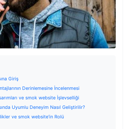
ına Giriş
tajlarının Derinlemesine İncelenmesi
arımları ve smok website İşlevselliği
ında Uyumlu Deneyim Nasıl Geliştirilir?
ikler ve smok website’in Rolü