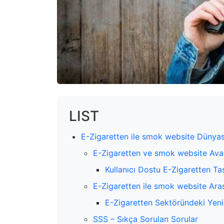
LIST
E-Zigaretten ile smok website Dünyas
E-Zigaretten ve smok website Avan
Kullanıcı Dostu E-Zigaretten Tas
E-Zigaretten ile smok website Aras
E-Zigaretten Sektöründeki Yenil
SSS – Sıkça Sorulan Sorular