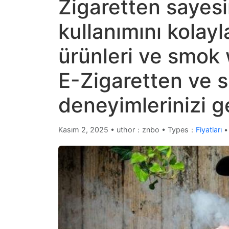
Zigaretten sayes
kullanımını kolayl
ürünleri ve smok 
E-Zigaretten ve 
deneyimlerinizi ge
Kasım 2, 2025
•
uthor：znbo • Types：
Fiyatları