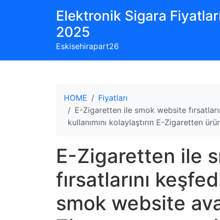
Elektronik Sigara Fiyatları
2025
Eskisehirapart26
HOME
Fiyatları
E-Zigaretten ile smok website fırsatla
kullanımını kolaylaştırın E-Zigaretten ür
E-Zigaretten ile
fırsatlarını keşfe
smok website avan