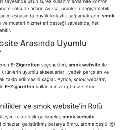
ı sayesinde uzun süreli kullanımlarda bile konfor
emli ölçüde artırır. Ayrıca, ürünlerin değiştirilebilir
llanım esnasında büyük kolaylık sağlamaktadır.
smok
ı ve müşteri hizmetleri desteği sayesinde, her
bilir.
bsite Arasında Uyumlu
?
lenen
E-Zigaretten
seçenekleri,
smok website
ile
ürünlerin uyumlu aksesuarları, yedek parçaları ve
ak takip edilmesini sağlar. Ayrıca,
smok website
‘,
ile
E-Zigaretten
kullanımınızı optimize etme
ilikler ve smok website’in Rolü
leşen teknolojik gelişmeler,
smok website
l cihazlar, geliştirilmiş batarya ömrü, aroma çeşitliliği