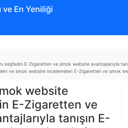
 ve En Yeniliği
rını keşfedin E-Zigaretten ve smok website avantajlarıyla t
ünleri ve smok website incelemeleri E-Zigaretten ve smok web
 smok website
din E-Zigaretten ve
tajlarıyla tanışın E-