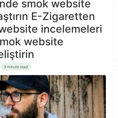
inde smok website
aştırın E-Zigaretten
website incelemeleri
smok website
liştirin
•
3 minute read