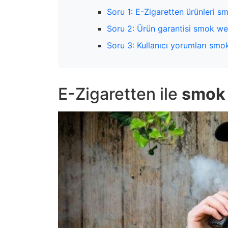
Soru 1: E-Zigaretten ürünleri s
Soru 2: Ürün garantisi smok we
Soru 3: Kullanıcı yorumları smo
E-Zigaretten ile
smok 