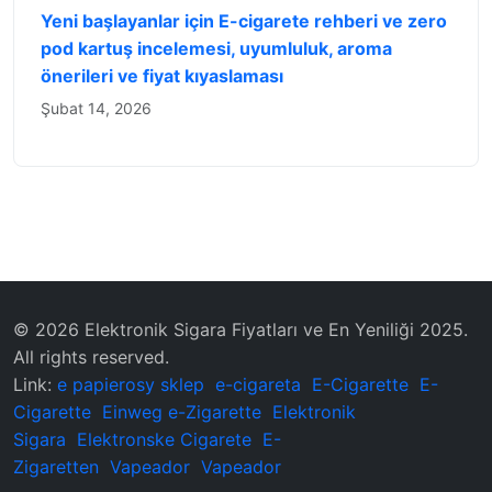
Yeni başlayanlar için E-cigarete rehberi ve zero
pod kartuş incelemesi, uyumluluk, aroma
önerileri ve fiyat kıyaslaması
Şubat 14, 2026
© 2026 Elektronik Sigara Fiyatları ve En Yeniliği 2025.
All rights reserved.
Link:
e papierosy sklep
e-cigareta
E-Cigarette
E-
Cigarette
Einweg e-Zigarette
Elektronik
Sigara
Elektronske Cigarete
E-
Zigaretten
Vapeador
Vapeador