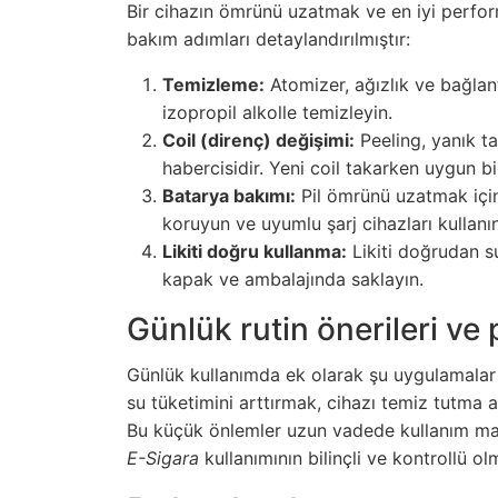
Bir cihazın ömrünü uzatmak ve en iyi perfor
bakım adımları detaylandırılmıştır:
Temizleme:
Atomizer, ağızlık ve bağlan
izopropil alkolle temizleyin.
Coil (direnç) değişimi:
Peeling, yanık t
habercisidir. Yeni coil takarken uygun 
Batarya bakımı:
Pil ömrünü uzatmak için 
koruyun ve uyumlu şarj cihazları kullanın
Likiti doğru kullanma:
Likiti doğrudan s
kapak ve ambalajında saklayın.
Günlük rutin önerileri ve p
Günlük kullanımda ek olarak şu uygulamalar f
su tüketimini arttırmak, cihazı temiz tutma a
Bu küçük önlemler uzun vadede kullanım mali
E-Sigara
kullanımının bilinçli ve kontrollü o