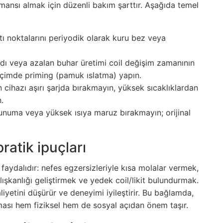
mansı almak için düzenli bakım şarttır. Aşağıda temel
tı noktalarını periyodik olarak kuru bez veya
adı veya azalan buhar üretimi coil değişim zamanının
biçimde priming (pamuk ıslatma) yapın.
cihazı aşırı şarjda bırakmayın, yüksek sıcaklıklardan
.
unuma veya yüksek ısıya maruz bırakmayın; orijinal
ratik ipuçları
aydalıdır: nefes egzersizleriyle kısa molalar vermek,
lışkanlığı geliştirmek ve yedek coil/likit bulundurmak.
yetini düşürür ve deneyimi iyileştirir. Bu bağlamda,
lması hem fiziksel hem de sosyal açıdan önem taşır.