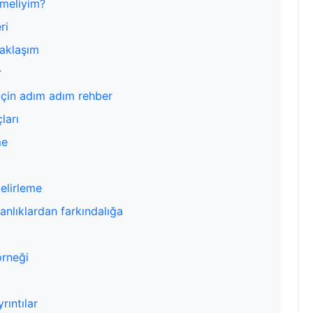
tmeliyim?
ri
yaklaşım
r
çin adım adım rehber
ları
me
belirleme
anlıklardan farkındalığa
örneği
yrıntılar