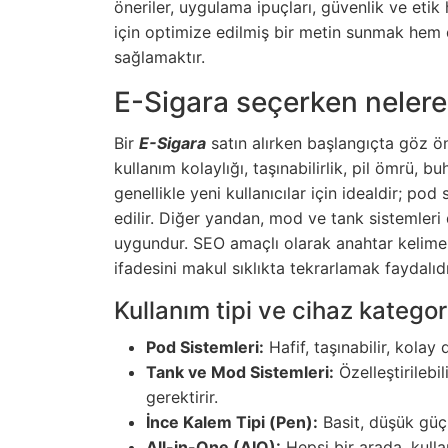
öneriler, uygulama ipuçları, güvenlik ve eti
için optimize edilmiş bir metin sunmak hem d
sağlamaktır.
E-Sigara seçerken nelere
Bir
E-Sigara
satın alırken başlangıçta göz ö
kullanım kolaylığı, taşınabilirlik, pil ömrü, bu
genellikle yeni kullanıcılar için idealdir; pod 
edilir. Diğer yandan, mod ve tank sistemleri
uygundur. SEO amaçlı olarak anahtar kelime
ifadesini makul sıklıkta tekrarlamak faydalıdı
Kullanım tipi ve cihaz kategori
Pod Sistemleri:
Hafif, taşınabilir, kola
Tank ve Mod Sistemleri:
Özelleştirilebi
gerektirir.
İnce Kalem Tipi (Pen):
Basit, düşük güç,
All-in-One (AIO):
Hepsi bir arada, kulla