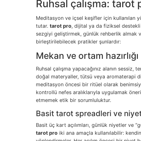
Ruhsal çalışma: tarot 
Meditasyon ve içsel keşifler için kullanılan y
tutar.
tarot pro
, dijital ya da fiziksel deste
sezgiyi geliştirmek, günlük rehberlik almak v
birleştirilebilecek pratikler şunlardır:
Mekan ve ortam hazırlığı
Ruhsal çalışma yapacağınız alanın sessiz, te
doğal materyaller, tütsü veya aromaterapi di
meditasyon öncesi bir ritüel olarak benimsiyor
kontrollü nefes aralıklarıyla uygulamak öner
etmemek etik bir sorumluluktur.
Basit tarot spreadleri ve niye
Basit üç kart açılımları, günlük niyetler ve “g
tarot pro
iki ana amaçla kullanılabilir: kend
yönlendirmeler. Her açılım öncesi bir niyet 