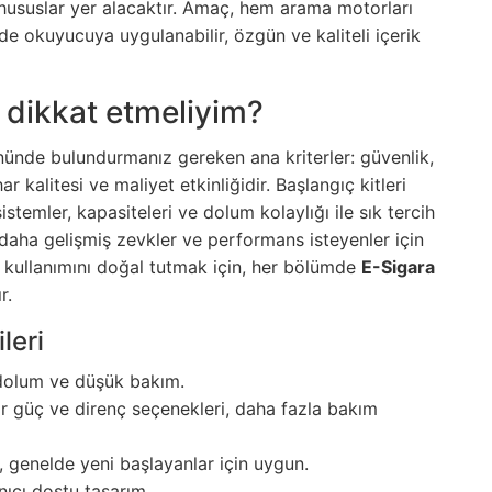
k hususlar yer alacaktır. Amaç, hem arama motorları
e okuyucuya uygulanabilir, özgün ve kaliteli içerik
 dikkat etmeliyim?
nünde bulundurmanız gereken ana kriterler: güvenlik,
har kalitesi ve maliyet etkinliğidir. Başlangıç kitleri
sistemler, kapasiteleri ve dolum kolaylığı ile sık tercih
 daha gelişmiş zevkler ve performans isteyenler için
 kullanımını doğal tutmak için, her bölümde
E-Sigara
r.
leri
y dolum ve düşük bakım.
lir güç ve direnç seçenekleri, daha fazla bakım
 genelde yeni başlayanlar için uygun.
nıcı dostu tasarım.