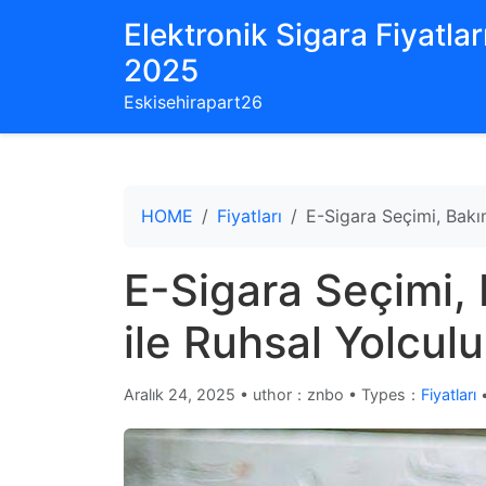
Elektronik Sigara Fiyatları
2025
Eskisehirapart26
HOME
Fiyatları
E-Sigara Seçimi, Bakım
E-Sigara Seçimi, 
ile Ruhsal Yolculu
Aralık 24, 2025
•
uthor：znbo • Types：
Fiyatları