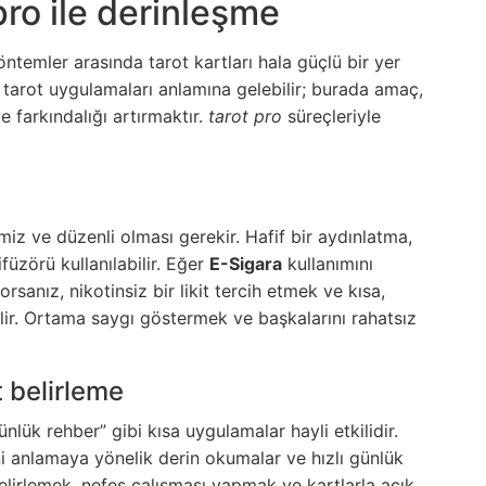
pro ile derinleşme
öntemler arasında tarot kartları hala güçlü bir yer
kli tarot uygulamaları anlamına gelebilir; burada amaç,
e farkındalığı artırmaktır.
tarot pro
süreçleriyle
miz ve düzenli olması gerekir. Hafif bir aydınlatma,
füzörü kullanılabilir. Eğer
E-Sigara
kullanımını
sanız, nikotinsiz bir likit tercih etmek ve kısa,
ilir. Ortama saygı göstermek ve başkalarını rahatsız
t belirleme
ünlük rehber” gibi kısa uygulamalar hayli etkilidir.
ini anlamaya yönelik derin okumalar ve hızlı günlük
belirlemek, nefes çalışması yapmak ve kartlarla açık