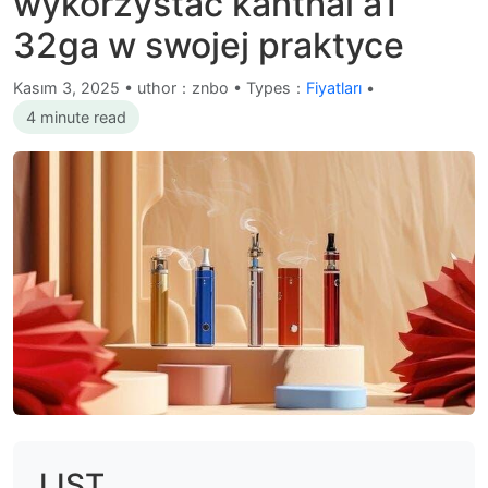
wykorzystać kanthal a1
32ga w swojej praktyce
Kasım 3, 2025
•
uthor：znbo • Types：
Fiyatları
•
4 minute read
LIST