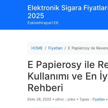
Elektronik Sigara Fiyatları
2025
Eskisehirapart26
HOME
Fiyatları
E Papierosy ile Reven
E Papierosy ile 
Kullanımı ve En İ
Rehberi
Ekim 28, 2025
•
uthor：znbo • Types：
Fiyatları