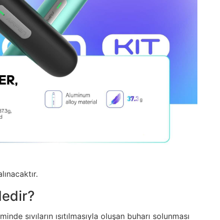
alınacaktır.
Nedir?
 isminde sıvıların ısıtılmasıyla oluşan buharı solunması