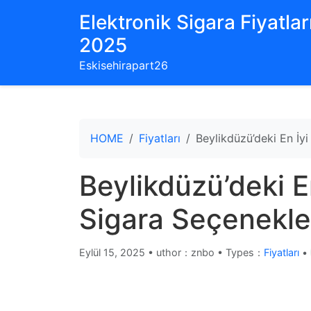
Elektronik Sigara Fiyatları
2025
Eskisehirapart26
HOME
Fiyatları
Beylikdüzü’deki En İyi
Beylikdüzü’deki En
Sigara Seçenekler
Eylül 15, 2025
•
uthor：znbo • Types：
Fiyatları
•