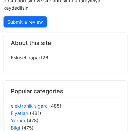
posta adresim ve site adresim bu tarayıcıya
kaydedilsin.
Submit a review
About this site
Eskisehirapart26
Popular categories
elektronik sigara
(485)
Fiyatları
(481)
Yorum
(478)
Bilgi
(475)