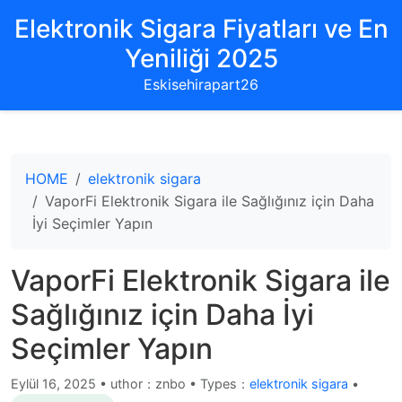
Elektronik Sigara Fiyatları ve En
Yeniliği 2025
Eskisehirapart26
HOME
elektronik sigara
VaporFi Elektronik Sigara ile Sağlığınız için Daha
İyi Seçimler Yapın
VaporFi Elektronik Sigara ile
Sağlığınız için Daha İyi
Seçimler Yapın
Eylül 16, 2025
•
uthor：znbo • Types：
elektronik sigara
•