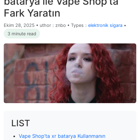
batarya ile Vape Shop’ta
Fark Yaratın
Ekim 28, 2025
•
uthor：znbo • Types：
elektronik sigara
•
3 minute read
LIST
Vape Shop’ta xr batarya Kullanmanın