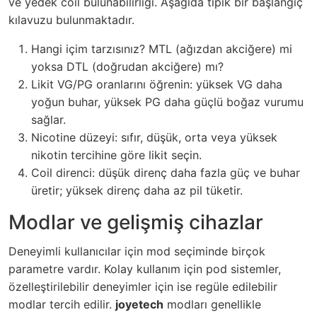
ve yedek coil bulunabilirliği. Aşağıda tipik bir başlangıç
kılavuzu bulunmaktadır.
Hangi içim tarzısınız? MTL (ağızdan akciğere) mi
yoksa DTL (doğrudan akciğere) mı?
Likit VG/PG oranlarını öğrenin: yüksek VG daha
yoğun buhar, yüksek PG daha güçlü boğaz vurumu
sağlar.
Nicotine düzeyi: sıfır, düşük, orta veya yüksek
nikotin tercihine göre likit seçin.
Coil direnci: düşük direnç daha fazla güç ve buhar
üretir; yüksek direnç daha az pil tüketir.
Modlar ve gelişmiş cihazlar
Deneyimli kullanıcılar için mod seçiminde birçok
parametre vardır. Kolay kullanım için pod sistemler,
özelleştirilebilir deneyimler için ise regüle edilebilir
modlar tercih edilir.
joyetech
modları genellikle