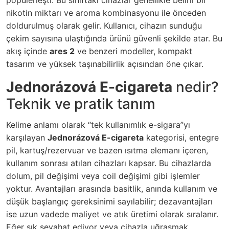
popülerleşti. Bu sınıftaki cihazlar genellikle belirli bir
nikotin miktarı ve aroma kombinasyonu ile önceden
doldurulmuş olarak gelir. Kullanıcı, cihazın sunduğu
çekim sayısına ulaştığında ürünü güvenli şekilde atar. Bu
akış içinde
ares 2
ve benzeri modeller, kompakt
tasarım ve yüksek taşınabilirlik açısından öne çıkar.
Jednorázová E-cigareta
nedir?
Teknik ve pratik tanım
Kelime anlamı olarak “tek kullanımlık e-sigara”yı
karşılayan
Jednorázová E-cigareta
kategorisi, entegre
pil, kartuş/rezervuar ve bazen ısıtma elemanı içeren,
kullanım sonrası atılan cihazları kapsar. Bu cihazlarda
dolum, pil değişimi veya coil değişimi gibi işlemler
yoktur. Avantajları arasında basitlik, anında kullanım ve
düşük başlangıç gereksinimi sayılabilir; dezavantajları
ise uzun vadede maliyet ve atık üretimi olarak sıralanır.
Eğer sık seyahat ediyor veya cihazla uğraşmak