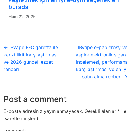
keşfetmek için en iyi e-dym seçenekleri
burada
Ekim 22, 2025
← IBvape E-Cigaretta ile
IBvape e-papierosy ve
kanzi likit karşılaştırması
aspire elektronik sigara
ve 2026 güncel lezzet
incelemesi, performans
rehberi
karşılaştırması ve en iyi
satın alma rehberi →
Post a comment
E-posta adresiniz yayınlanmayacak.
Gerekli alanlar
*
ile
işaretlenmişlerdir
comments