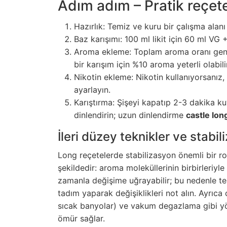
Adım adım – Pratik reçet
Hazırlık: Temiz ve kuru bir çalışma alanı
Baz karışımı: 100 ml likit için 60 ml VG
Aroma ekleme: Toplam aroma oranı genel
bir karışım için %10 aroma yeterli olabilir
Nikotin ekleme: Nikotin kullanıyorsanı
ayarlayın.
Karıştırma: Şişeyi kapatıp 2-3 dakika ku
dinlendirin; uzun dinlendirme
castle lon
İleri düzey teknikler ve stabi
Long reçetelerde stabilizasyon önemli bir ro
şekildedir: aroma moleküllerinin birbirleriyle
zamanla değişime uğrayabilir; bu nedenle test
tadım yaparak değişiklikleri not alın. Ayrıc
sıcak banyolar) ve vakum degazlama gibi yön
ömür sağlar.