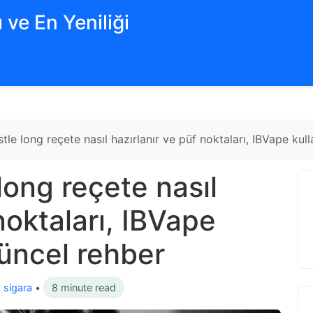
 ve En Yeniliği
tle long reçete nasıl hazırlanır ve püf noktaları, IBVape kull
long reçete nasıl
noktaları, IBVape
 güncel rehber
k sigara
•
8 minute read