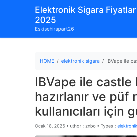
Elektronik Sigara Fiyatları
2025
Eskisehirapart26
HOME
elektronik sigara
IBVape ile cas
IBVape ile castle 
hazırlanır ve püf 
kullanıcıları için
Ocak 18, 2026
•
uthor：znbo • Types：
elektroni