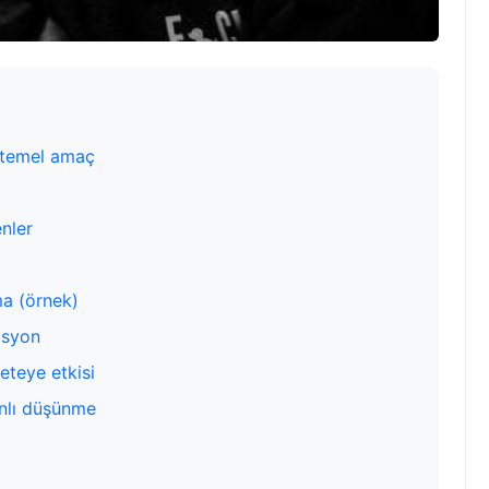
e temel amaç
nler
ma (örnek)
zasyon
eteye etkisi
anlı düşünme