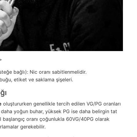
>
steğe bağlı): Nic oranı sabitlenmelidir.
ubuğu, etiket ve saklama şişeleri.
ğı
e
oluştururken genellikle tercih edilen VG/PG oranları
 daha yoğun buhar, yüksek PG ise daha belirgin tat
l başlangıç oranı çoğunlukla 60VG/40PG olarak
lamalar gerekebilir.