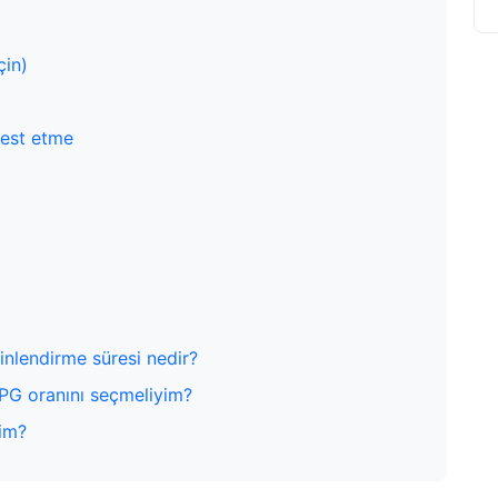
çin)
test etme
dinlendirme süresi nedir?
/PG oranını seçmeliyim?
yim?