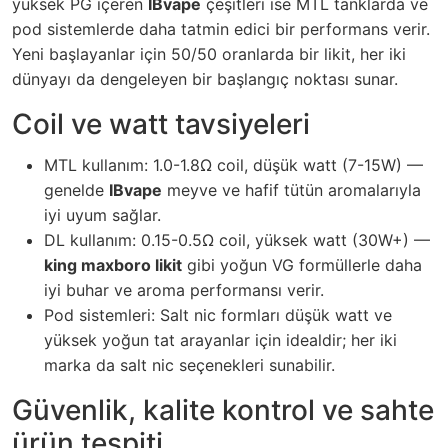
yüksek PG içeren
IBvape
çeşitleri ise MTL tanklarda ve
pod sistemlerde daha tatmin edici bir performans verir.
Yeni başlayanlar için 50/50 oranlarda bir likit, her iki
dünyayı da dengeleyen bir başlangıç noktası sunar.
Coil ve watt tavsiyeleri
MTL kullanım: 1.0-1.8Ω coil, düşük watt (7-15W) —
genelde
IBvape
meyve ve hafif tütün aromalarıyla
iyi uyum sağlar.
DL kullanım: 0.15-0.5Ω coil, yüksek watt (30W+) —
king maxboro likit
gibi yoğun VG formüllerle daha
iyi buhar ve aroma performansı verir.
Pod sistemleri: Salt nic formları düşük watt ve
yüksek yoğun tat arayanlar için idealdir; her iki
marka da salt nic seçenekleri sunabilir.
Güvenlik, kalite kontrol ve sahte
ürün tespiti