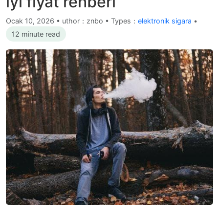
iyi fiyat rehberi
Ocak 10, 2026
•
uthor：znbo • Types：
elektronik sigara
•
12 minute read