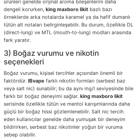
ürünleri genelde orijinal aroma bileşenlerini daha
dengeli korurken,
king maxboro likit
bazlı bazı
örneklerde arka notalarda karamel ya da hafif dumanlı
tütün alt notaları belirginleşebilir. Bu durum, özellikle DL
(direct-lung) ve MTL (mouth-to-lung) modları arasında
fark yaratır.
3) Boğaz vurumu ve nikotin
seçenekleri
Boğaz vurumu, kişisel tercihler açısından önemli bir
faktördür.
IBvape
farklı nikotin formları (serbest baz
veya salt nic) sunabilir; bu da aynı mg/l seviyesinde bile
farklı bir boğaz deneyimi sağlar.
king maxboro likit
serisinde özellikle tütün ve mentol karışımlarında daha
güçlü bir boğaz hissi gözlemlenebilir. Salt nic tercih
eden kullanıcılar genelde daha yumuşak bir deneyim
bildirirken, serbest baz nikotinler yoğun bir vuruma
sebep olabilir.