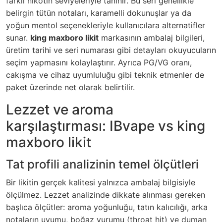
farklı nikotin seviyeleriyle tanınır. Bu seri genellikle
belirgin tütün notaları, karamelli dokunuşlar ya da
yoğun mentol seçenekleriyle kullanıcılara alternatifler
sunar.
king maxboro likit
markasının ambalaj bilgileri,
üretim tarihi ve seri numarası gibi detayları okuyucuların
seçim yapmasını kolaylaştırır. Ayrıca PG/VG oranı,
cakışma ve cihaz uyumluluğu gibi teknik etmenler de
paket üzerinde net olarak belirtilir.
Lezzet ve aroma
karşılaştırması: IBvape vs king
maxboro likit
Tat profili analizinin temel ölçütleri
Bir likitin gerçek kalitesi yalnızca ambalaj bilgisiyle
ölçülmez. Lezzet analizinde dikkate alınması gereken
başlıca ölçütler: aroma yoğunluğu, tatın kalıcılığı, arka
notaların uyumu, boğaz vurumu (throat hit) ve duman