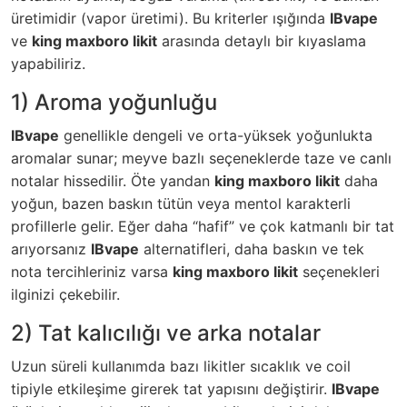
üretimidir (vapor üretimi). Bu kriterler ışığında
IBvape
ve
king maxboro likit
arasında detaylı bir kıyaslama
yapabiliriz.
1) Aroma yoğunluğu
IBvape
genellikle dengeli ve orta-yüksek yoğunlukta
aromalar sunar; meyve bazlı seçeneklerde taze ve canlı
notalar hissedilir. Öte yandan
king maxboro likit
daha
yoğun, bazen baskın tütün veya mentol karakterli
profillerle gelir. Eğer daha “hafif” ve çok katmanlı bir tat
arıyorsanız
IBvape
alternatifleri, daha baskın ve tek
nota tercihleriniz varsa
king maxboro likit
seçenekleri
ilginizi çekebilir.
2) Tat kalıcılığı ve arka notalar
Uzun süreli kullanımda bazı likitler sıcaklık ve coil
tipiyle etkileşime girerek tat yapısını değiştirir.
IBvape