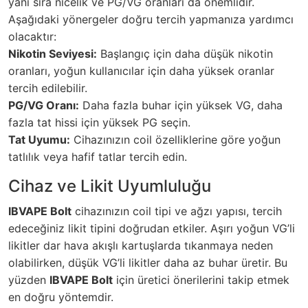
yanı sıra nicelik ve PG/VG oranları da önemlidir.
Aşağıdaki yönergeler doğru tercih yapmanıza yardımcı
olacaktır:
Nikotin Seviyesi:
Başlangıç için daha düşük nikotin
oranları, yoğun kullanıcılar için daha yüksek oranlar
tercih edilebilir.
PG/VG Oranı:
Daha fazla buhar için yüksek VG, daha
fazla tat hissi için yüksek PG seçin.
Tat Uyumu:
Cihazınızın coil özelliklerine göre yoğun
tatlılık veya hafif tatlar tercih edin.
Cihaz ve Likit Uyumluluğu
IBVAPE Bolt
cihazınızın coil tipi ve ağzı yapısı, tercih
edeceğiniz likit tipini doğrudan etkiler. Aşırı yoğun VG’li
likitler dar hava akışlı kartuşlarda tıkanmaya neden
olabilirken, düşük VG’li likitler daha az buhar üretir. Bu
yüzden
IBVAPE Bolt
için üretici önerilerini takip etmek
en doğru yöntemdir.