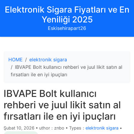
Elektronik Sigara Fiyatları ve En
Yeniliği 2025
Eskisehirapart26
HOME
elektronik sigara
IBVAPE Bolt kullanıcı rehberi ve juul likit satın al
fırsatları ile en iyi ipuçları
IBVAPE Bolt kullanıcı
rehberi ve juul likit satın al
fırsatları ile en iyi ipuçları
Şubat 10, 2026
•
uthor：znbo • Types：
elektronik sigara
•