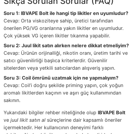
Sıkça Sorulan Sorular (FAQ)
Soru 1: IBVAPE Bolt ile hangi tip likitler en uyumludur?
Cevap: Orta viskoziteye sahip, üretici tarafından
önerilen PG/VG oranlarına yakın likitler en uyumludur.
Çok yüksek VG içeren likitler tıkanma yapabilir.
Soru 2: Juul likit satın alırken nelere dikkat etmeliyim?
Cevap: Ürünün orijinalliği, nikotin oranı, üretim tarihi ve
satıcı güvenilirliği başlıca kriterlerdir. Güvenilir
sitelerden veya yetkili satıcılardan alışveriş yapın.
Soru 3: Coil ömrünü uzatmak için ne yapmalıyım?
Cevap: Coil’i doğru şekilde priming yapın, çok yoğun
aromalı likitlerden kaçının ve aşırı güç kullanımından
sakının.
Yukarıdaki bilgiler rehber niteliğinde olup
IBVAPE Bolt
ve
juul likit satın al
süreçlerine dair kapsamlı öneriler
içermektedir. Her kullanıcının deneyimi farklı