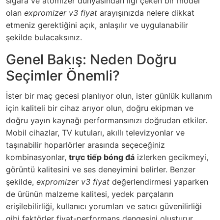
sigara ve atomizer dünyasından ilgi çeken bir model
olan
expromizer v3 fiyat
arayışınızda nelere dikkat
etmeniz gerektiğini açık, anlaşılır ve uygulanabilir
şekilde bulacaksınız.
Genel Bakış: Neden Doğru
Seçimler Önemli?
İster bir maç gecesi planlıyor olun, ister günlük kullanım
için kaliteli bir cihaz arıyor olun, doğru ekipman ve
doğru yayın kaynağı performansınızı doğrudan etkiler.
Mobil cihazlar, TV kutuları, akıllı televizyonlar ve
taşınabilir hoparlörler arasında seçeceğiniz
kombinasyonlar,
trực tiếp bóng đá
izlerken gecikmeyi,
görüntü kalitesini ve ses deneyimini belirler. Benzer
şekilde,
expromizer v3 fiyat
değerlendirmesi yaparken
de ürünün malzeme kalitesi, yedek parçaların
erişilebilirliği, kullanıcı yorumları ve satıcı güvenilirliği
gibi faktörler fiyat-performans dengesini oluşturur.