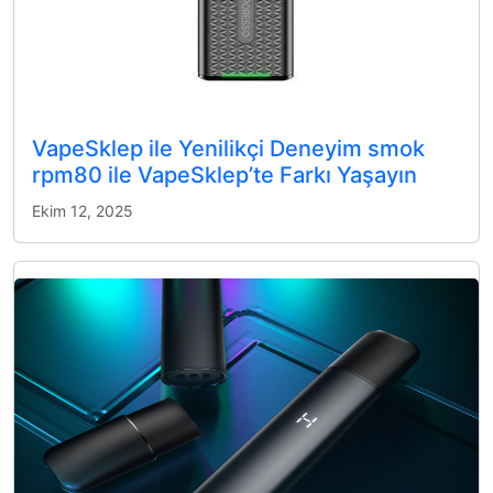
VapeSklep ile Yenilikçi Deneyim smok
rpm80 ile VapeSklep’te Farkı Yaşayın
Ekim 12, 2025