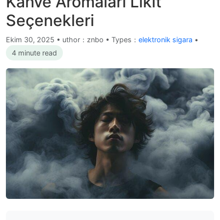
Kahve Aromaları Likit
Seçenekleri
Ekim 30, 2025
•
uthor：znbo • Types：
elektronik sigara
•
4 minute read