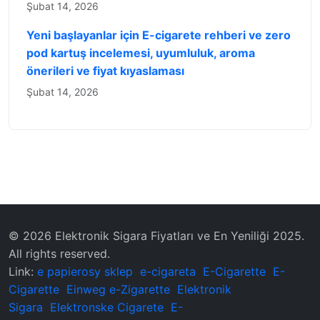
Şubat 14, 2026
Yeni başlayanlar için E-cigarete rehberi ve zero
pod kartuş incelemesi, uyumluluk, aroma
önerileri ve fiyat kıyaslaması
Şubat 14, 2026
© 2026 Elektronik Sigara Fiyatları ve En Yeniliği 2025.
All rights reserved.
Link:
e papierosy sklep
e-cigareta
E-Cigarette
E-
Cigarette
Einweg e-Zigarette
Elektronik
Sigara
Elektronske Cigarete
E-