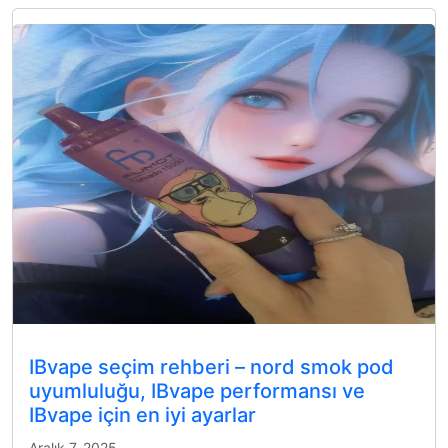
IBvape seçim rehberi – nord smok pod
uyumluluğu, IBvape performansı ve
IBvape için en iyi ayarlar
Aralık 7, 2025