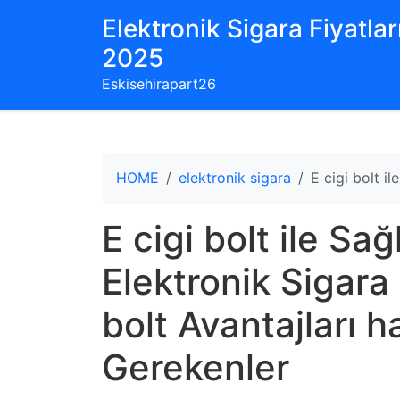
Elektronik Sigara Fiyatları
2025
Eskisehirapart26
HOME
elektronik sigara
E cigi bolt i
E cigi bolt ile Sağ
Elektronik Sigara 
bolt Avantajları 
Gerekenler