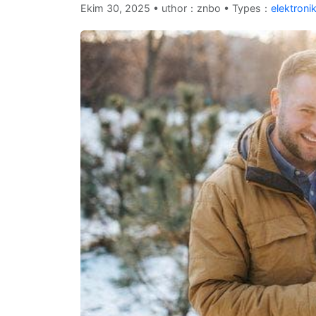
Ekim 30, 2025
•
uthor：znbo • Types：
elektroni