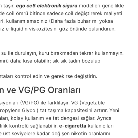
m taşır.
ego ce6 elektronik sigara
modelleri genellikle
yede coil ömrü bitince sadece coil değiştirerek maliyeti
eri, kullanım amacınız (Daha fazla buhar mı yoksa
nız e-liquidin viskozitesini göz önünde bulundurun.
 su ile durulayın, kuru bırakmadan tekrar kullanmayın.
ömrü daha kısa olabilir; sık sık tadın bozulup
aları kontrol edin ve gerekirse değiştirin.
tin ve VG/PG Oranları
siyonları (VG/PG) ile farklılaşır. VG (Vegetable
opylene Glycol) tat taşıma kapasitesini artırır. Yeni
arı, kolay kullanım ve tat dengesi sağlar. Ayrıca
lık kontrolü sağlanabilir.
e-cigaretta
kullanıcıları
üst seviyelere kadar değişen nikotin oranlarını