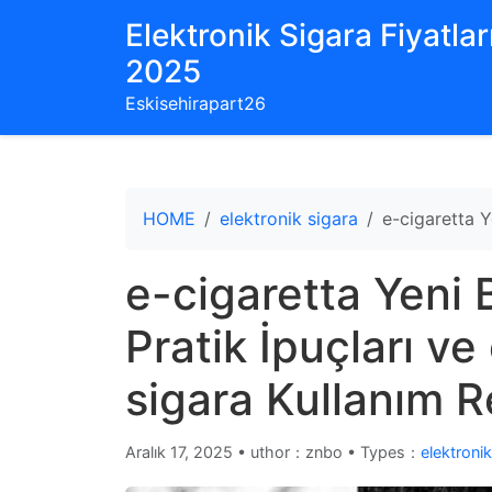
Elektronik Sigara Fiyatları
2025
Eskisehirapart26
HOME
elektronik sigara
e-cigaretta Y
e-cigaretta Yeni 
Pratik İpuçları v
sigara Kullanım R
Aralık 17, 2025
•
uthor：znbo • Types：
elektronik