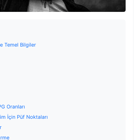
e Temel Bilgiler
PG Oranları
im İçin Püf Noktaları
r
irme