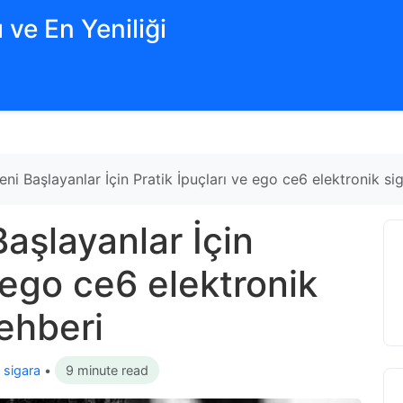
 ve En Yeniliği
eni Başlayanlar İçin Pratik İpuçları ve ego ce6 elektronik si
Başlayanlar İçin
e ego ce6 elektronik
ehberi
 sigara
•
9 minute read