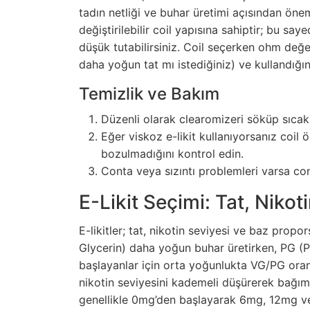
tadın netliği ve buhar üretimi açısından öne
değiştirilebilir coil yapısına sahiptir; bu sa
düşük tutabilirsiniz. Coil seçerken ohm değ
daha yoğun tat mı istediğiniz) ve kullandığı
Temizlik ve Bakım
Düzenli olarak clearomizeri söküp sıcak
Eğer viskoz e-likit kullanıyorsanız coil 
bozulmadığını kontrol edin.
Conta veya sızıntı problemleri varsa cont
E-Likit Seçimi: Tat, Niko
E-likitler; tat, nikotin seviyesi ve baz propor
Glycerin) daha yoğun buhar üretirken, PG (Pr
başlayanlar için orta yoğunlukta VG/PG oranl
nikotin seviyesini kademeli düşürerek bağımlı
genellikle 0mg’den başlayarak 6mg, 12mg ve 