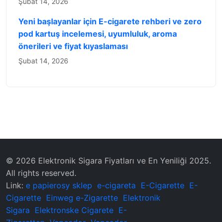
Şubat 14, 2026
Yeni başlayanlar için E-cigarete rehberi ve zero
pod kartuş incelemesi, uyumluluk, aroma
önerileri ve fiyat kıyaslaması
Şubat 14, 2026
© 2026 Elektronik Sigara Fiyatları ve En Yeniliği 2025.
All rights reserved.
Link:
e papierosy sklep
e-cigareta
E-Cigarette
E-
Cigarette
Einweg e-Zigarette
Elektronik
Sigara
Elektronske Cigarete
E-