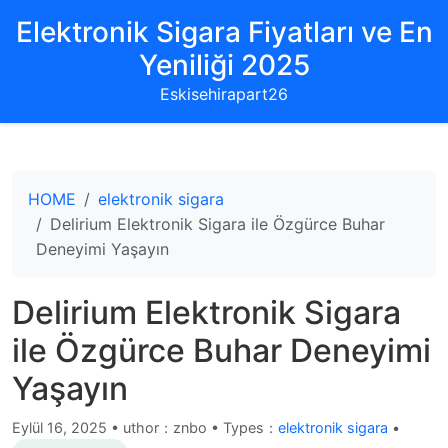
Elektronik Sigara Fiyatları ve En
Yeniliği 2025
Eskisehirapart26
HOME
elektronik sigara
Delirium Elektronik Sigara ile Özgürce Buhar
Deneyimi Yaşayın
Delirium Elektronik Sigara
ile Özgürce Buhar Deneyimi
Yaşayın
Eylül 16, 2025
•
uthor：znbo • Types：
elektronik sigara
•