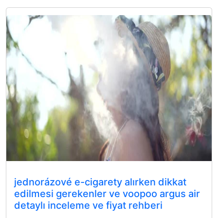
jednorázové e-cigarety alırken dikkat
edilmesi gerekenler ve voopoo argus air
detaylı inceleme ve fiyat rehberi