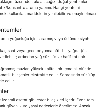
aklaşım üzerinden ele alacağız: doğal yöntemler
tetik/konsantre aroma yapımı. Hangi yöntemi
ek, kullanılan maddelerin yenilebilir ve onaylı olması
öntemler
aroma yoğunluğu için sararmış veya üstünde siyah
rkaç saat veya gece boyunca nötr bir yağda (ör.
rilebilir; ardından yağ süzülür ve hafif tatlı bir
oğranmış muzlar, yüksek kaliteli bir içme alkolünde
romatik bileşenler ekstrakte edilir. Sonrasında süzülüp
e edilir.
mler
 izoamil asetat gibi ester bileşikleri içerir. Evde tam
mak güvenlik ve yasal nedenlerle önerilmez. Ancak,