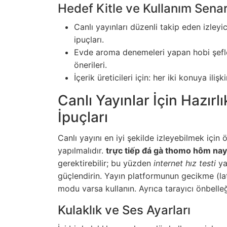
Hedef Kitle ve Kullanım Senar
Canlı yayınları düzenli takip eden izleyi
ipuçları.
Evde aroma denemeleri yapan hobi şefler
önerileri.
İçerik üreticileri için: her iki konuya ilişk
Canlı Yayınlar İçin Hazırl
İpuçları
Canlı yayını en iyi şekilde izleyebilmek içi
yapılmalıdır.
trực tiếp đá gà thomo hôm nay
gerektirebilir; bu yüzden
internet hız testi
ya
güçlendirin. Yayın platformunun gecikme (la
modu varsa kullanın. Ayrıca tarayıcı önbelle
Kulaklık ve Ses Ayarları