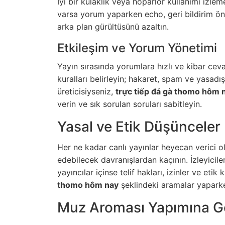
İyi bir kulaklık veya hoparlör kullanımı izl
varsa yorum yaparken echo, geri bildirim önl
arka plan gürültüsünü azaltın.
Etkileşim ve Yorum Yönetimi
Yayın sırasında yorumlara hızlı ve kibar ceva
kuralları belirleyin; hakaret, spam ve yasadışı
üreticisiyseniz,
trực tiếp đá gà thomo hôm 
verin ve sık sorulan soruları sabitleyin.
Yasal ve Etik Düşünceler
Her ne kadar canlı yayınlar heyecan verici ols
edebilecek davranışlardan kaçının. İzleyicile
yayıncılar içinse telif hakları, izinler ve eti
thomo hôm nay
şeklindeki aramalar yaparke
Muz Aroması Yapımına G