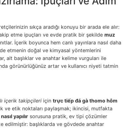
zırlama: İpuçları ve Adım
etçilerinizin sıkça aradığı konuyu bir arada ele alır:
takip etme ipuçları ve evde pratik bir şekilde
muz
tlar. İçerik boyunca hem canlı yayınlara nasıl daha
lde etmenin doğal ve kimyasal yöntemlerini
 alt başlıklar ve anahtar kelime vurguları ile
nda görünürlüğünüz artar ve kullanıcı niyeti tatmin
ı içerik takipçileri
için
trực tiếp đá gà thomo hôm
ik ve etik noktaları paylaşmak; ikincisi, mutfakta
asıl yapılır
sorusuna pratik, ev tipi çözümler
 edilmiştir: başlıklarda ve gövdede anahtar