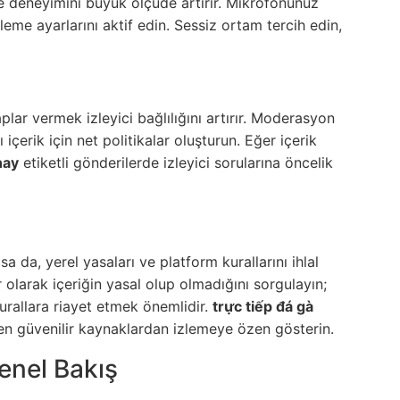
eme deneyimini büyük ölçüde artırır. Mikrofonunuz
eme ayarlarını aktif edin. Sessiz ortam tercih edin,
plar vermek izleyici bağlılığını artırır. Moderasyon
 içerik için net politikalar oluşturun. Eğer içerik
nay
etiketli gönderilerde izleyici sorularına öncelik
a da, yerel yasaları ve platform kurallarını ihlal
r olarak içeriğin yasal olup olmadığını sorgulayın;
k kurallara riayet etmek önemlidir.
trực tiếp đá gà
n güvenilir kaynaklardan izlemeye özen gösterin.
enel Bakış