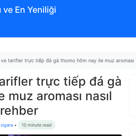
 ve En Yeniliği
ı ve tarifler trực tiếp đá gà thomo hôm nay ile muz aroması 
arifler trực tiếp đá gà
e muz aroması nasıl
 rehber
 sigara
•
10 minute read