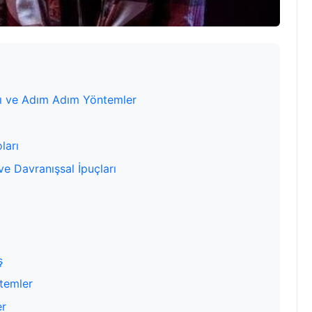
arı ve Adım Adım Yöntemler
ları
 ve Davranışsal İpuçları
ş
temler
er