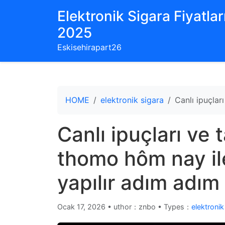
Elektronik Sigara Fiyatları
2025
Eskisehirapart26
HOME
elektronik sigara
Canlı ipuçlar
Canlı ipuçları ve t
thomo hôm nay il
yapılır adım adım
Ocak 17, 2026
•
uthor：znbo • Types：
elektronik