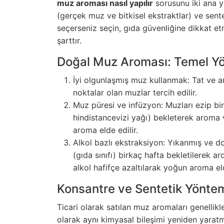
muz aroması nasıl yapılır
sorusunu iki ana y
(gerçek muz ve bitkisel ekstraktlar) ve sen
seçerseniz seçin, gıda güvenliğine dikkat etm
şarttır.
Doğal Muz Aroması: Temel Y
İyi olgunlaşmış muz kullanmak: Tat ve 
noktalar olan muzlar tercih edilir.
Muz püresi ve infüzyon: Muzları ezip bi
hindistancevizi yağı) bekleterek aroma ve
aroma elde edilir.
Alkol bazlı ekstraksiyon: Yıkanmış ve d
(gıda sınıfı) birkaç hafta bekletilerek a
alkol hafifçe azaltılarak yoğun aroma eld
Konsantre ve Sentetik Yönte
Ticari olarak satılan muz aromaları genellikle
olarak aynı kimyasal bileşimi yeniden yarat