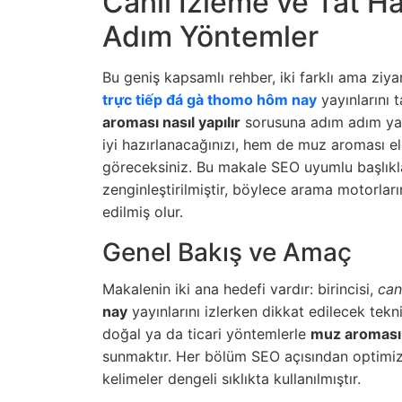
Canlı İzleme ve Tat Ha
Adım Yöntemler
Bu geniş kapsamlı rehber, iki farklı ama ziyar
trực tiếp đá gà thomo hôm nay
yayınlarını 
aroması nasıl yapılır
sorusuna adım adım yanı
iyi hazırlanacağınızı, hem de muz aroması e
göreceksiniz. Bu makale SEO uyumlu başlıklar,
zenginleştirilmiştir, böylece arama motorları
edilmiş olur.
Genel Bakış ve Amaç
Makalenin iki ana hedefi vardır: birincisi,
canl
nay
yayınlarını izlerken dikkat edilecek tekn
doğal ya da ticari yöntemlerle
muz aroması n
sunmaktır. Her bölüm SEO açısından optimize
kelimeler dengeli sıklıkta kullanılmıştır.