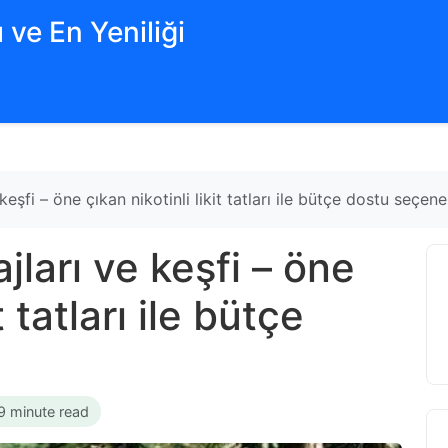
 ve En Yeniliği
eşfi – öne çıkan nikotinli likit tatları ile bütçe dostu seçene
ları ve keşfi – öne
t tatları ile bütçe
9 minute read