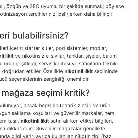
amlı, özgün ve SEO uyumlu bir şekilde sunmak; böylece
izasyon tercihlerinizi belirlerken daha bilinçli
ri bulabilirsiniz?
eri içerir: starter kitler, pod sistemler, modlar,
li likit
ve nikotinsiz e-sıvılar, tanklar, şişeler, bakım
rün çeşitliliği, servis kalitesi ve satıcıların teknik
ni doğrudan etkiler. Özellikle
nikotinli likit
seçiminde
ücü seçeneklerinin zenginliği önemlidir.
 mağaza seçimi kritik?
ulunuyor, ancak hepsinin tedarik zinciri ve ürün
uygun saklama koşulları ve güvenilir markalar, hem
em taşır.
nikotinli likit
satın alırken etiket bilgileri,
ğına dikkat edin. Güvenilir mağazalar genellikle
da bilgi verir; ayrıca kullanılan nikotin tipi (baz