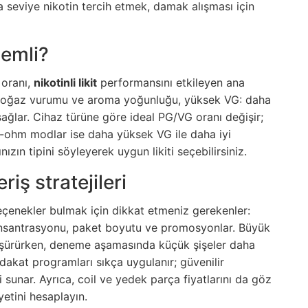
 seviye nikotin tercih etmek, damak alışması için
emli?
 oranı,
nikotinli likit
performansını etkileyen ana
a boğaz vurumu ve aroma yoğunluğu, yüksek VG: daha
ğlar. Cihaz türüne göre ideal PG/VG oranı değişir;
b-ohm modlar ise daha yüksek VG ile daha iyi
zın tipini söyleyerek uygun likiti seçebilirsiniz.
riş stratejileri
çenekler bulmak için dikkat etmeniz gerekenler:
nsantrasyonu, paket boyutu ve promosyonlar. Büyük
i düşürürken, deneme aşamasında küçük şişeler daha
adakat programları sıkça uygulanır; güvenilir
 sunar. Ayrıca, coil ve yedek parça fiyatlarını da göz
etini hesaplayın.