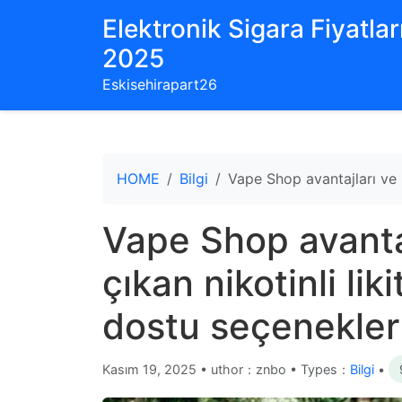
Elektronik Sigara Fiyatları
2025
Eskisehirapart26
HOME
Bilgi
Vape Shop avantajları ve k
Vape Shop avantaj
çıkan nikotinli liki
dostu seçenekler
Kasım 19, 2025
•
uthor：znbo • Types：
Bilgi
•