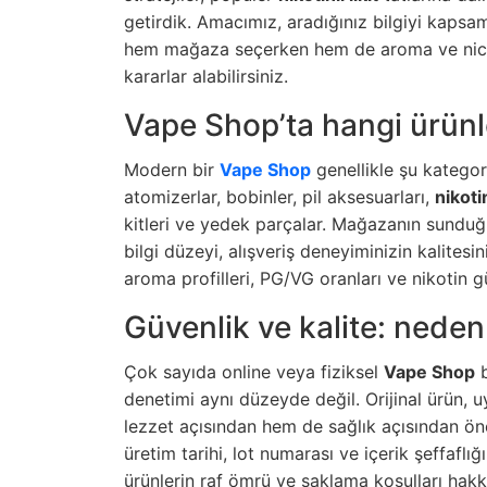
getirdik. Amacımız, aradığınız bilgiyi kaps
hem mağaza seçerken hem de aroma ve nicotin
kararlar alabilirsiniz.
Vape Shop’ta hangi ürünle
Modern bir
Vape Shop
genellikle şu kategoril
atomizerlar, bobinler, pil aksesuarları,
nikotin
kitleri ve yedek parçalar. Mağazanın sunduğu ü
bilgi düzeyi, alışveriş deneyiminizin kalitesi
aroma profilleri, PG/VG oranları ve nikotin g
Güvenlik ve kalite: neden
Çok sayıda online veya fiziksel
Vape Shop
b
denetimi aynı düzeyde değil. Orijinal ürün, 
lezzet açısından hem de sağlık açısından ön
üretim tarihi, lot numarası ve içerik şeffaflı
ürünlerin raf ömrü ve saklama koşulları hakkın