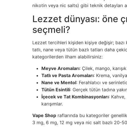
nikotin veya nic salts) gibi teknik detayları a
Lezzet dünyası: öne çık
seçmeli?
Lezzet tercihleri kişiden kişiye değişir; bazı
tatlı, nane veya tütün bazlı tatları daha çeki
kategorilerden ilham alabilirsiniz:
Meyve Aromaları
: Çilek, mango, karışı
Tatlı ve Pasta Aromaları
: Krema, vanilya
Nane ve Mentol
: Ferahlatıcı ve serinlet
Tütün Esintili
: Gerçek tütün tadına yakın
İçecek ve Tat Kombinasyonları
: Kahve,
karışımlar.
Vape Shop
raflarında bu kategoriler genell
3 mg, 6 mg, 12 mg veya nic salt bazlı 20-50 