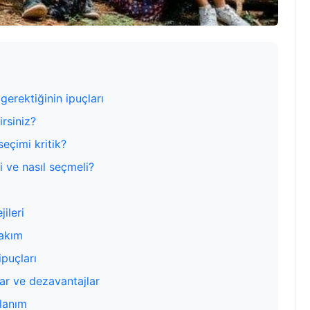
erektiğinin ipuçları
irsiniz?
eçimi kritik?
i ve nasıl seçmeli?
jileri
bakım
ipuçları
lar ve dezavantajlar
lanım