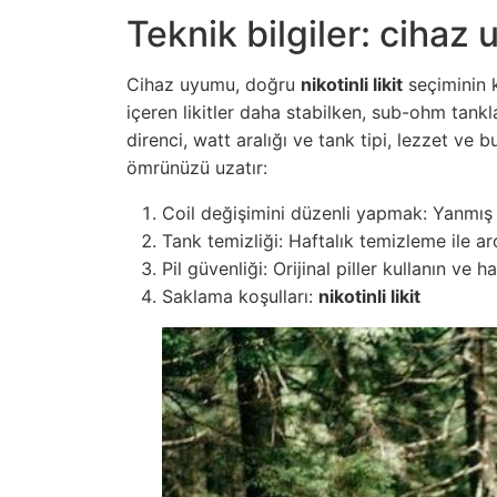
Teknik bilgiler: cihaz
Cihaz uyumu, doğru
nikotinli likit
seçiminin k
içeren likitler daha stabilken, sub-ohm tankl
direnci, watt aralığı ve tank tipi, lezzet ve 
ömrünüzü uzatır:
Coil değişimini düzenli yapmak: Yanmış 
Tank temizliği: Haftalık temizleme ile ar
Pil güvenliği: Orijinal piller kullanın ve has
Saklama koşulları:
nikotinli likit