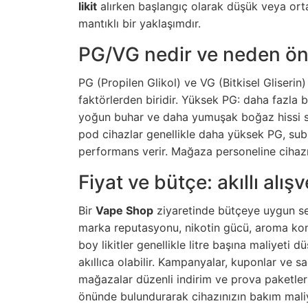
likit
alırken başlangıç olarak düşük veya orta
mantıklı bir yaklaşımdır.
PG/VG nedir ve neden ön
PG (Propilen Glikol) ve VG (Bitkisel Gliserin)
faktörlerden biridir. Yüksek PG: daha fazl
yoğun buhar ve daha yumuşak boğaz hissi sa
pod cihazlar genellikle daha yüksek PG, su
performans verir. Mağaza personeline cihazını
Fiyat ve bütçe: akıllı alışve
Bir
Vape Shop
ziyaretinde bütçeye uygun se
marka reputasyonu, nikotin gücü, aroma ko
boy likitler genellikle litre başına maliyet
akıllıca olabilir. Kampanyalar, kuponlar ve s
mağazalar düzenli indirim ve prova paketleri
önünde bulundurarak cihazınızın bakım maliy