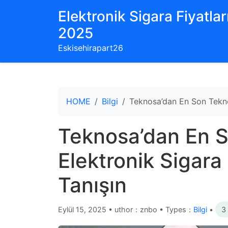
Elektronik Sigara Fiyatları
2025
Eskisehirapart26
HOME
Bilgi
Teknosa’dan En Son Teknol
Teknosa’dan En S
Elektronik Sigara
Tanışın
Eylül 15, 2025
•
uthor：znbo • Types：
Bilgi
•
3