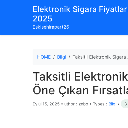
Elektronik Sigara Fiyatları
2025
Eskisehirapart26
HOME
Bilgi
Taksitli Elektronik Sigara
Taksitli Elektroni
Öne Çıkan Fırsatl
Eylül 15, 2025
•
uthor：znbo • Types：
Bilgi
•
3