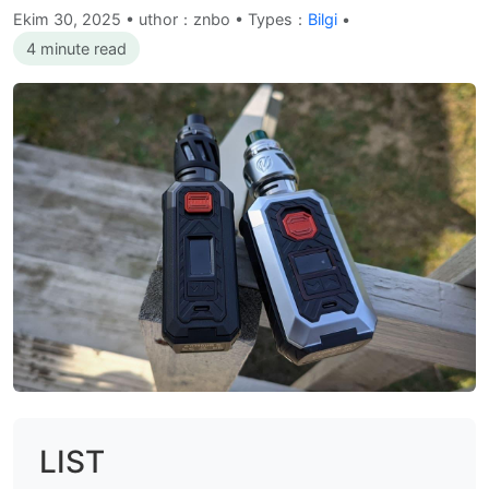
Ekim 30, 2025
•
uthor：znbo • Types：
Bilgi
•
4 minute read
LIST