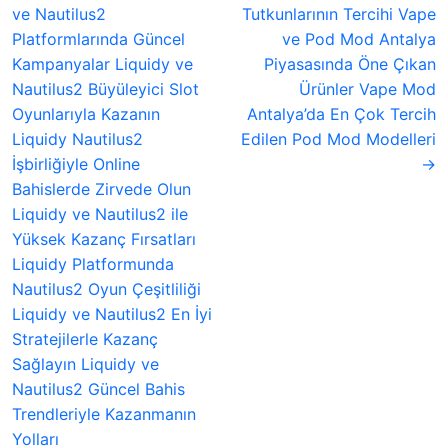
ve Nautilus2
Tutkunlarının Tercihi Vape
Platformlarında Güncel
ve Pod Mod Antalya
Kampanyalar Liquidy ve
Piyasasında Öne Çıkan
Nautilus2 Büyüleyici Slot
Ürünler Vape Mod
Oyunlarıyla Kazanın
Antalya’da En Çok Tercih
Liquidy Nautilus2
Edilen Pod Mod Modelleri
İşbirliğiyle Online
→
Bahislerde Zirvede Olun
Liquidy ve Nautilus2 ile
Yüksek Kazanç Fırsatları
Liquidy Platformunda
Nautilus2 Oyun Çeşitliliği
Liquidy ve Nautilus2 En İyi
Stratejilerle Kazanç
Sağlayın Liquidy ve
Nautilus2 Güncel Bahis
Trendleriyle Kazanmanın
Yolları