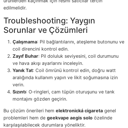
ürünlerden kaçınmak için resmi satıcılar tercih
edilmelidir.
Troubleshooting: Yaygın
Sorunlar ve Çözümleri
Çalışmama
: Pil bağlantılarını, ateşleme butonunu ve
coil direncini kontrol edin.
Zayıf Buhar
: Pil doluluk seviyesini, coil durumunu
ve hava akışı ayarlarını inceleyin.
Yanık Tat
: Coil ömrünü kontrol edin, doğru watt
aralığında kullanım yapın ve likit soğumasına izin
verin.
Sızıntı
: O-ringleri, cam tüpün oturuşunu ve tank
montajını gözden geçirin.
Bu çözüm önerileri hem
elektronická cigareta
genel
problemleri hem de
geekvape aegis solo
özelinde
karşılaşılabilecek durumlara yöneliktir.