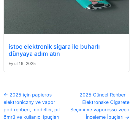
istoç elektronik sigara ile buharlı
dünyaya adım atın
Eylül 16, 2025
← 2025 için papieros
2025 Güncel Rehber –
elektroniczny ve vapor
Elektronske Cigarete
pod rehberi, modeller, pil
Seçimi ve vaporesso veco
ömrü ve kullanıcı ipuçları
İnceleme İpuçları →