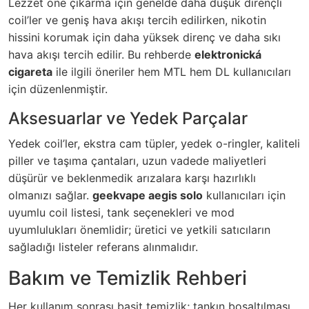
Lezzet öne çıkarma için genelde daha düşük dirençli
coil’ler ve geniş hava akışı tercih edilirken, nikotin
hissini korumak için daha yüksek direnç ve daha sıkı
hava akışı tercih edilir. Bu rehberde
elektronická
cigareta
ile ilgili öneriler hem MTL hem DL kullanıcıları
için düzenlenmiştir.
Aksesuarlar ve Yedek Parçalar
Yedek coil’ler, ekstra cam tüpler, yedek o-ringler, kaliteli
piller ve taşıma çantaları, uzun vadede maliyetleri
düşürür ve beklenmedik arızalara karşı hazırlıklı
olmanızı sağlar.
geekvape aegis solo
kullanıcıları için
uyumlu coil listesi, tank seçenekleri ve mod
uyumlulukları önemlidir; üretici ve yetkili satıcıların
sağladığı listeler referans alınmalıdır.
Bakım ve Temizlik Rehberi
Her kullanım sonrası basit temizlik; tankın boşaltılması,