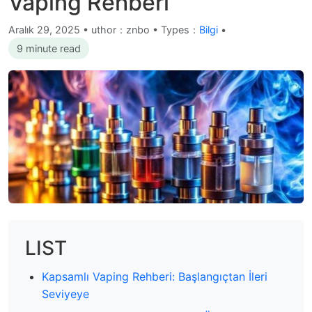
Vaping Rehberi
Aralık 29, 2025
•
uthor：znbo • Types：
Bilgi
•
9 minute read
LIST
Kapsamlı Vaping Rehberi: Başlangıçtan İleri
Seviyeye