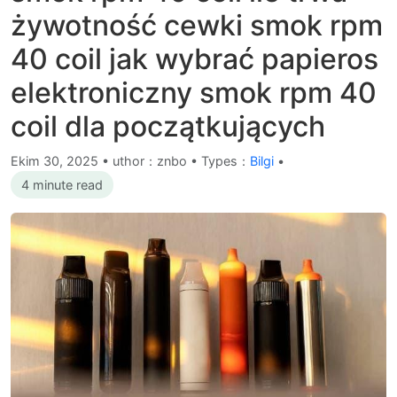
żywotność cewki smok rpm
40 coil jak wybrać papieros
elektroniczny smok rpm 40
coil dla początkujących
Ekim 30, 2025
•
uthor：znbo • Types：
Bilgi
•
4 minute read