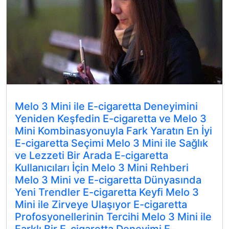
Melo 3 Mini ile E-cigaretta Deneyimini
Yeniden Keşfedin E-cigaretta ve Melo 3
Mini Kombinasyonuyla Fark Yaratın En İyi
E-cigaretta Seçimi Melo 3 Mini ile Sağlık
ve Lezzeti Bir Arada E-cigaretta
Kullanıcıları İçin Melo 3 Mini Rehberi
Melo 3 Mini ve E-cigaretta Dünyasında
Yeni Trendler E-cigaretta Keyfi Melo 3
Mini ile Zirveye Ulaşıyor E-cigaretta
Profosyonellerinin Tercihi Melo 3 Mini ile