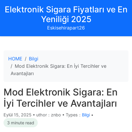
Elektronik Sigara Fiyatları ve En
Yeniliği 2025
Eskisehirapart26
HOME
Bilgi
Mod Elektronik Sigara: En İyi Tercihler ve
Avantajları
Mod Elektronik Sigara: En
İyi Tercihler ve Avantajları
Eylül 15, 2025
•
uthor：znbo • Types：
Bilgi
•
3 minute read