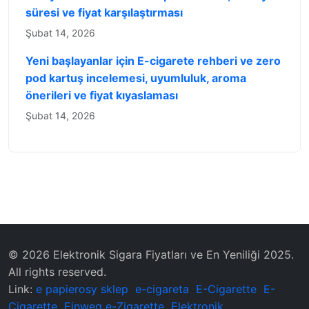
süresi ve fiyat karşılaştırması
Şubat 14, 2026
Yeni başlayanlar için E-cigarete rehberi ve zero
pod kartuş incelemesi, uyumluluk, aroma
önerileri ve fiyat kıyaslaması
Şubat 14, 2026
© 2026 Elektronik Sigara Fiyatları ve En Yeniliği 2025.
All rights reserved.
Link:
e papierosy sklep
e-cigareta
E-Cigarette
E-
Cigarette
Einweg e-Zigarette
Elektronik