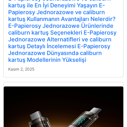
kartuş ile En İyi Deneyimi Yaşayın E-
Papierosy Jednorazowe ve caliburn
kartuş Kullanmanın Avantajları Nelerdir?
E-Papierosy Jednorazowe Ürünlerinde
caliburn kartuş Seçenekleri E-Papierosy
Jednorazowe Alternatifleri ve caliburn
kartuş Detaylı İncelemesi E-Papierosy
Jednorazowe Dünyasında caliburn
kartuş Modellerinin Yükselişi
Kasım 2, 2025