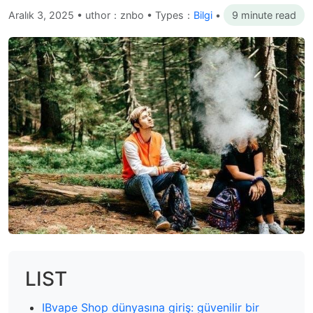
Aralık 3, 2025
•
uthor：znbo • Types：
Bilgi
•
9 minute read
LIST
IBvape Shop dünyasına giriş: güvenilir bir