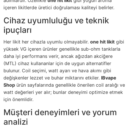
adımlardır. Özellikle
one hit likit
gibi yoğun aroma
içeren likitlerde üretici doğrulaması kaliteyi belirler.
Cihaz uyumluluğu ve teknik
ipuçları
Her likit her cihazla uyumlu olmayabilir.
one hit likit
gibi
yüksek VG içeren ürünler genellikle sub-ohm tanklarla
daha iyi performans verir, ancak ağızdan akciğere
(MTL) cihaz kullananlar için de uygun alternatifler
bulunur. Coil seçimi, watt ayarı ve hava akımı gibi
değişkenler lezzet ve buhar miktarını etkiler.
IBvape
Shop
ürün sayfalarında genellikle önerilen coil aralığı ve
watt değerleri yer alır; bunlar deneyimi optimize etmek
için önemlidir.
Müşteri deneyimleri ve yorum
analizi