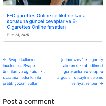
E-Cigarettes Online ile likit ne kadar
sorusuna güncel cevaplar ve E-
Cigarettes Online fırsatları
Ekim 24, 2025
← IBvape kullanıcı
jednorázové e-cigarety
incelemesi IBvape
alırken dikkat edilmesi
önerileri ve ego aio likit
gerekenler ve voopoo
sıçratma nedenleri ile
argus air detaylı inceleme
pratik çözüm yolları
ve fiyat rehberi →
Post a comment