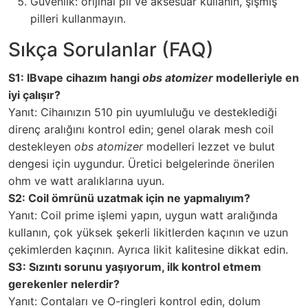
Güvenlik: orijinal pil ve aksesuar kullanın, şişmiş
pilleri kullanmayın.
Sıkça Sorulanlar (FAQ)
S1: IBvape cihazım hangi
obs atomizer
modelleriyle en
iyi çalışır?
Yanıt: Cihaınızın 510 pin uyumluluğu ve desteklediği
direnç aralığını kontrol edin; genel olarak mesh coil
destekleyen
obs atomizer
modelleri lezzet ve bulut
dengesi için uygundur. Üretici belgelerinde önerilen
ohm ve watt aralıklarına uyun.
S2: Coil ömrünü uzatmak için ne yapmalıyım?
Yanıt: Coil prime işlemi yapın, uygun watt aralığında
kullanın, çok yüksek şekerli likitlerden kaçının ve uzun
çekimlerden kaçının. Ayrıca likit kalitesine dikkat edin.
S3: Sızıntı sorunu yaşıyorum, ilk kontrol etmem
gerekenler nelerdir?
Yanıt: Contaları ve O-ringleri kontrol edin, dolum