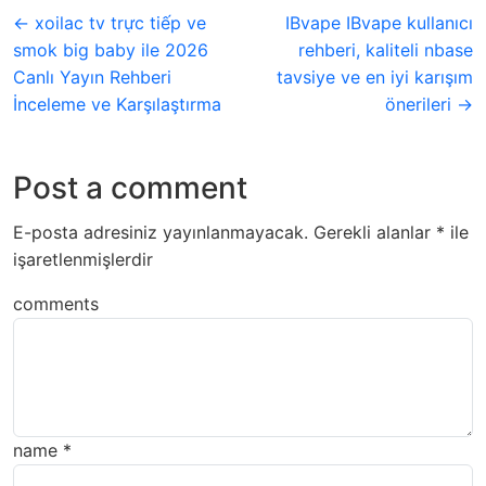
← xoilac tv trực tiếp ve
IBvape IBvape kullanıcı
smok big baby ile 2026
rehberi, kaliteli nbase
Canlı Yayın Rehberi
tavsiye ve en iyi karışım
İnceleme ve Karşılaştırma
önerileri →
Post a comment
E-posta adresiniz yayınlanmayacak.
Gerekli alanlar
*
ile
işaretlenmişlerdir
comments
name
*