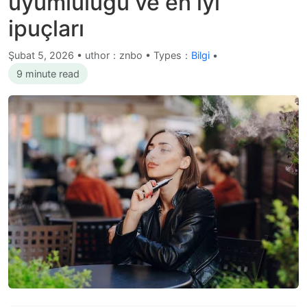
uyumluluğu ve en iyi
ipuçları
Şubat 5, 2026
•
uthor：znbo • Types：
Bilgi
•
9 minute read