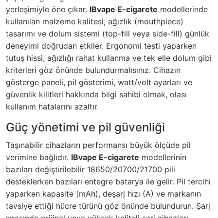
yerleşimiyle öne çıkar.
IBvape E-cigarete
modellerinde
kullanılan malzeme kalitesi, ağızlık (mouthpiece)
tasarımı ve dolum sistemi (top-fill veya side-fill) günlük
deneyimi doğrudan etkiler. Ergonomi testi yaparken
tutuş hissi, ağızlığı rahat kullanma ve tek elle dolum gibi
kriterleri göz önünde bulundurmalısınız. Cihazın
gösterge paneli, pil gösterimi, watt/volt ayarları ve
güvenlik kilitleri hakkında bilgi sahibi olmak, olası
kullanım hatalarını azaltır.
Güç yönetimi ve pil güvenliği
Taşınabilir cihazların performansı büyük ölçüde pil
verimine bağlıdır.
IBvape E-cigarete
modellerinin
bazıları değiştirilebilir 18650/20700/21700 pili
desteklerken bazıları entegre batarya ile gelir. Pil tercihi
yaparken kapasite (mAh), deşarj hızı (A) ve markanın
tavsiye ettiği hücre türünü göz önünde bulundurun. Şarj
sırasında orijinal veya yüksek kaliteli şarj cihazları