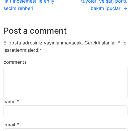
likit incelemesi ile en iyi
tüyoları ve şarj portu
seçim rehberi
bakım ipuçları →
Post a comment
E-posta adresiniz yayınlanmayacak.
Gerekli alanlar
*
ile
işaretlenmişlerdir
comments
name
*
email
*