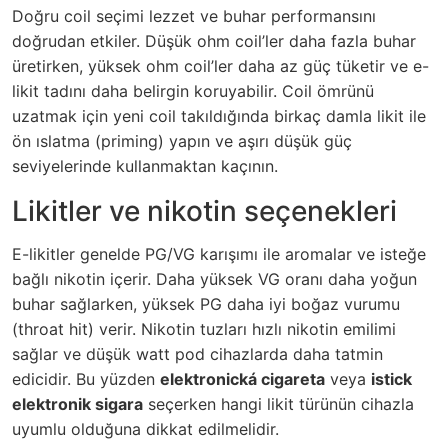
Doğru coil seçimi lezzet ve buhar performansını
doğrudan etkiler. Düşük ohm coil’ler daha fazla buhar
üretirken, yüksek ohm coil’ler daha az güç tüketir ve e-
likit tadını daha belirgin koruyabilir. Coil ömrünü
uzatmak için yeni coil takıldığında birkaç damla likit ile
ön ıslatma (priming) yapın ve aşırı düşük güç
seviyelerinde kullanmaktan kaçının.
Likitler ve nikotin seçenekleri
E-likitler genelde PG/VG karışımı ile aromalar ve isteğe
bağlı nikotin içerir. Daha yüksek VG oranı daha yoğun
buhar sağlarken, yüksek PG daha iyi boğaz vurumu
(throat hit) verir. Nikotin tuzları hızlı nikotin emilimi
sağlar ve düşük watt pod cihazlarda daha tatmin
edicidir. Bu yüzden
elektronická cigareta
veya
istick
elektronik sigara
seçerken hangi likit türünün cihazla
uyumlu olduğuna dikkat edilmelidir.