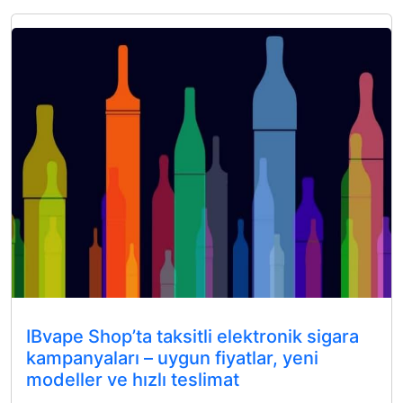
IBvape Shop’ta taksitli elektronik sigara
kampanyaları – uygun fiyatlar, yeni
modeller ve hızlı teslimat