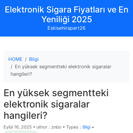
Elektronik Sigara Fiyatları ve En
Yeniliği 2025
Eskisehirapart26
HOME
Bilgi
En yüksek segmentteki elektronik sigaralar
hangileri?
En yüksek segmentteki
elektronik sigaralar
hangileri?
Eylül 16, 2025
•
uthor：znbo • Types：
Bilgi
•