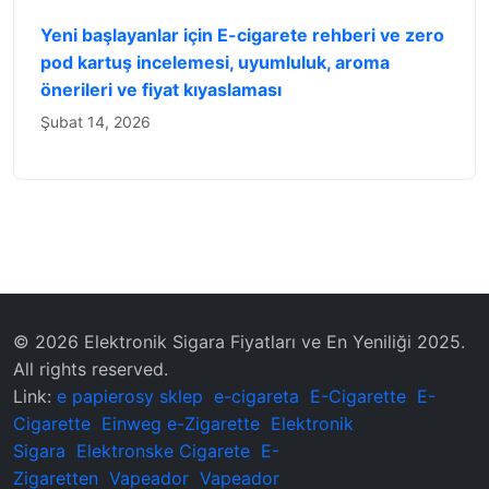
Yeni başlayanlar için E-cigarete rehberi ve zero
pod kartuş incelemesi, uyumluluk, aroma
önerileri ve fiyat kıyaslaması
Şubat 14, 2026
© 2026 Elektronik Sigara Fiyatları ve En Yeniliği 2025.
All rights reserved.
Link:
e papierosy sklep
e-cigareta
E-Cigarette
E-
Cigarette
Einweg e-Zigarette
Elektronik
Sigara
Elektronske Cigarete
E-
Zigaretten
Vapeador
Vapeador