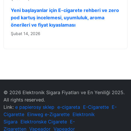
Yeni başlayanlar için E-cigarete rehberi ve zero
pod kartuş incelemesi, uyumluluk, aroma
önerileri ve fiyat kıyaslaması
Şubat 14, 2026
© 2026 Elektronik Sigara Fiyatları ve En Yeniliği 2025.
All rights reserved.
Link:
e papierosy sklep
e-cigareta
E-Cigarette
E-
Cigarette
Einweg e-Zigarette
Elektronik
Sigara
Elektronske Cigarete
E-
Zigaretten
Vapeador
Vapeador