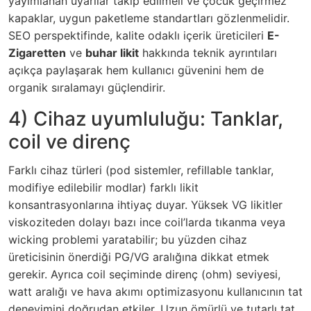
yayımlanan uyarılar takip edilmeli ve çocuk geçirmez
kapaklar, uygun paketleme standartları gözlenmelidir.
SEO perspektifinde, kalite odaklı içerik üreticileri
E-
Zigaretten
ve
buhar likit
hakkında teknik ayrıntıları
açıkça paylaşarak hem kullanıcı güvenini hem de
organik sıralamayı güçlendirir.
4) Cihaz uyumluluğu: Tanklar,
coil ve direnç
Farklı cihaz türleri (pod sistemler, refillable tanklar,
modifiye edilebilir modlar) farklı likit
konsantrasyonlarına ihtiyaç duyar. Yüksek VG likitler
viskoziteden dolayı bazı ince coil’larda tıkanma veya
wicking problemi yaratabilir; bu yüzden cihaz
üreticisinin önerdiği PG/VG aralığına dikkat etmek
gerekir. Ayrıca coil seçiminde direnç (ohm) seviyesi,
watt aralığı ve hava akımı optimizasyonu kullanıcının tat
deneyimini doğrudan etkiler. Uzun ömürlü ve tutarlı tat