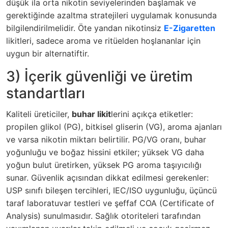
düşük ila orta nikotin seviyelerinden başlamak ve
gerektiğinde azaltma stratejileri uygulamak konusunda
bilgilendirilmelidir. Öte yandan nikotinsiz
E-Zigaretten
likitleri, sadece aroma ve ritüelden hoşlananlar için
uygun bir alternatiftir.
3) İçerik güvenliği ve üretim
standartları
Kaliteli üreticiler,
buhar likit
lerini açıkça etiketler:
propilen glikol (PG), bitkisel gliserin (VG), aroma ajanları
ve varsa nikotin miktarı belirtilir. PG/VG oranı, buhar
yoğunluğu ve boğaz hissini etkiler; yüksek VG daha
yoğun bulut üretirken, yüksek PG aroma taşıyıcılığı
sunar. Güvenlik açısından dikkat edilmesi gerekenler:
USP sınıfı bileşen tercihleri, IEC/ISO uygunluğu, üçüncü
taraf laboratuvar testleri ve şeffaf COA (Certificate of
Analysis) sunulmasıdır. Sağlık otoriteleri tarafından