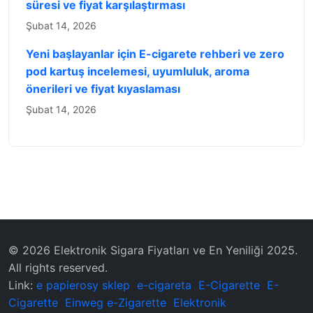
süresi ve fiyat karşılaştırması
Şubat 14, 2026
Yeni başlayanlar için E-cigarete rehberi ve zero
pod kartuş incelemesi, uyumluluk, aroma
önerileri ve fiyat kıyaslaması
Şubat 14, 2026
© 2026 Elektronik Sigara Fiyatları ve En Yeniliği 2025.
All rights reserved.
Link:
e papierosy sklep
e-cigareta
E-Cigarette
E-
Cigarette
Einweg e-Zigarette
Elektronik