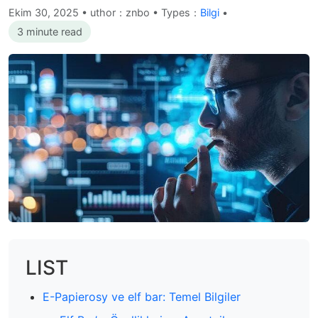
Ekim 30, 2025
•
uthor：znbo • Types：
Bilgi
•
3 minute read
LIST
E-Papierosy ve elf bar: Temel Bilgiler