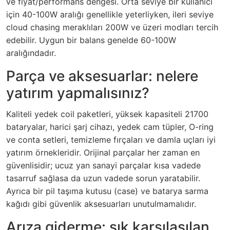
ve fiyat/performans dengesi. Orta seviye bir kullanıcı
için 40-100W aralığı genellikle yeterliyken, ileri seviye
cloud chasing meraklıları 200W ve üzeri modları tercih
edebilir. Uygun bir balans genelde 60-100W
aralığındadır.
Parça ve aksesuarlar: nelere
yatırım yapmalısınız?
Kaliteli yedek coil paketleri, yüksek kapasiteli 21700
bataryalar, harici şarj cihazı, yedek cam tüpler, O-ring
ve conta setleri, temizleme fırçaları ve damla uçları iyi
yatırım örnekleridir. Orijinal parçalar her zaman en
güvenlisidir; ucuz yan sanayi parçalar kısa vadede
tasarruf sağlasa da uzun vadede sorun yaratabilir.
Ayrıca bir pil taşıma kutusu (case) ve batarya sarma
kağıdı gibi güvenlik aksesuarları unutulmamalıdır.
Arıza giderme: sık karşılaşılan