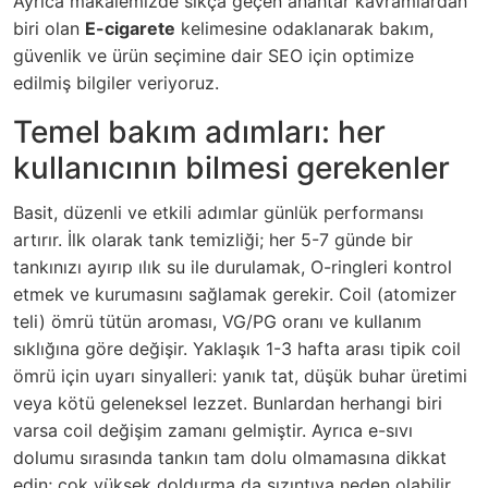
Ayrıca makalemizde sıkça geçen anahtar kavramlardan
biri olan
E-cigarete
kelimesine odaklanarak bakım,
güvenlik ve ürün seçimine dair SEO için optimize
edilmiş bilgiler veriyoruz.
Temel bakım adımları: her
kullanıcının bilmesi gerekenler
Basit, düzenli ve etkili adımlar günlük performansı
artırır. İlk olarak tank temizliği; her 5-7 günde bir
tankınızı ayırıp ılık su ile durulamak, O-ringleri kontrol
etmek ve kurumasını sağlamak gerekir. Coil (atomizer
teli) ömrü tütün aroması, VG/PG oranı ve kullanım
sıklığına göre değişir. Yaklaşık 1-3 hafta arası tipik coil
ömrü için uyarı sinyalleri: yanık tat, düşük buhar üretimi
veya kötü geleneksel lezzet. Bunlardan herhangi biri
varsa coil değişim zamanı gelmiştir. Ayrıca e-sıvı
dolumu sırasında tankın tam dolu olmamasına dikkat
edin; çok yüksek doldurma da sızıntıya neden olabilir.