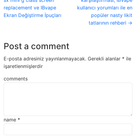
sx mini g class screen
karşılaştırması, IBVape
replacement ve IBvape
kullanıcı yorumları ile en
Ekran Değiştirme İpuçları
popüler nasty likit
tatlarının rehberi →
Post a comment
E-posta adresiniz yayınlanmayacak.
Gerekli alanlar
*
ile
işaretlenmişlerdir
comments
name
*