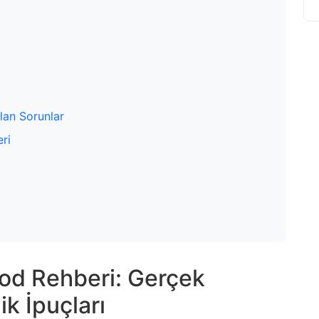
ılan Sorunlar
eri
Mod Rehberi: Gerçek
k İpuçları