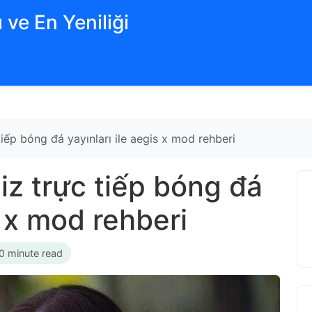
 ve En Yeniliği
tiếp bóng đá yayınları ile aegis x mod rehberi
liz trực tiếp bóng đá
s x mod rehberi
0 minute read