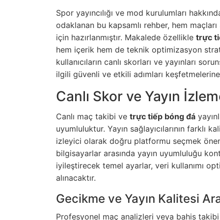
Spor yayıncılığı ve mod kurulumları hakkında
odaklanan bu kapsamlı rehber, hem maçları 
için hazırlanmıştır. Makalede özellikle
trực t
hem içerik hem de teknik optimizasyon strate
kullanıcıların canlı skorları ve yayınları so
ilgili güvenli ve etkili adımları keşfetmelerin
Canlı Skor ve Yayın İzlem
Canlı maç takibi ve
trực tiếp bóng đá
yayınl
uyumluluktur. Yayın sağlayıcılarının farklı k
izleyici olarak doğru platformu seçmek önemli
bilgisayarlar arasında yayın uyumluluğu kont
iyileştirecek temel ayarlar, veri kullanımı o
alınacaktır.
Gecikme ve Yayın Kalitesi Ar
Profesyonel maç analizleri veya bahis takibi