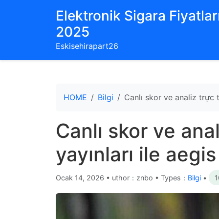
Elektronik Sigara Fiyatları
2025
Eskisehirapart26
HOME
Bilgi
Canlı skor ve analiz trực 
Canlı skor ve ana
yayınları ile aegi
Ocak 14, 2026
•
uthor：znbo • Types：
Bilgi
•
1