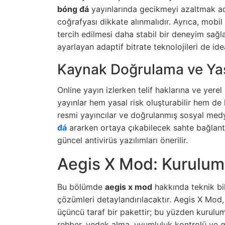
bóng đá
yayınlarında gecikmeyi azaltmak adı
coğrafyası dikkate alınmalıdır. Ayrıca, mobil
tercih edilmesi daha stabil bir deneyim sağl
ayarlayan adaptif bitrate teknolojileri de id
Kaynak Doğrulama ve Yas
Online yayın izlerken telif haklarına ve yere
yayınlar hem yasal risk oluşturabilir hem de k
resmi yayıncılar ve doğrulanmış sosyal medya
đá
ararken ortaya çıkabilecek sahte bağlantı
güncel antivirüs yazılımları önerilir.
Aegis X Mod: Kurulum,
Bu bölümde
aegis x mod
hakkında teknik bilg
çözümleri detaylandırılacaktır. Aegis X Mod
üçüncü taraf bir pakettir; bu yüzden kurulum
rehber, yedek alma, uyumluluk kontrolü ve ger