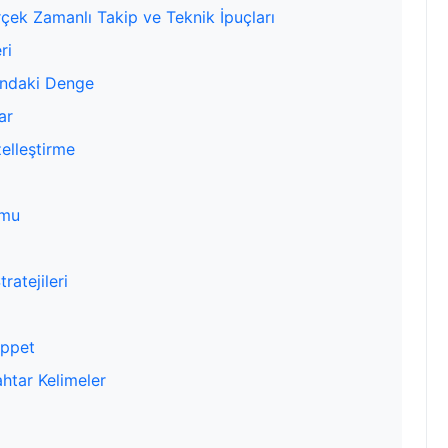
çek Zamanlı Takip ve Teknik İpuçları
ri
ındaki Denge
ar
elleştirme
umu
ratejileri
ippet
ahtar Kelimeler