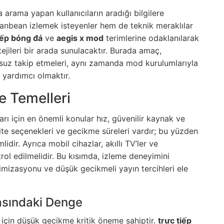
 arama yapan kullanıcıların aradığı bilgilere
anbean izlemek isteyenler hem de teknik meraklılar
iếp bóng đá
ve
aegis x mod
terimlerine odaklanılarak
jileri bir arada sunulacaktır. Burada amaç,
runsuz takip etmeleri, aynı zamanda mod kurulumlarıyla
e yardımcı olmaktır.
e Temelleri
arı için en önemli konular hız, güvenilir kaynak ve
alite seçenekleri ve gecikme süreleri vardır; bu yüzden
dir. Ayrıca mobil cihazlar, akıllı TV’ler ve
rol edilmelidir. Bu kısımda, izleme deneyimini
ptimizasyonu ve düşük gecikmeli yayın tercihleri ele
asındaki Denge
 için düşük gecikme kritik öneme sahiptir.
trực tiếp