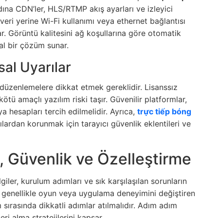
na CDN’ler, HLS/RTMP akış ayarları ve izleyici
 veri yerine Wi-Fi kullanımı veya ethernet bağlantısı
ar. Görüntü kalitesini ağ koşullarına göre otomatik
eal bir çözüm sunar.
al Uyarılar
l düzenlemelere dikkat etmek gereklidir. Lisanssız
ötü amaçlı yazılım riski taşır. Güvenilir platformlar,
 hesapları tercih edilmelidir. Ayrıca,
trực tiếp bóng
lardan korunmak için tarayıcı güvenlik eklentileri ve
 Güvenlik ve Özelleştirme
iler, kurulum adımları ve sık karşılaşılan sorunların
, genellikle oyun veya uygulama deneyimini değiştiren
 sırasında dikkatli adımlar atılmalıdır. Adım adım
i alma stratejilerini kapsar.