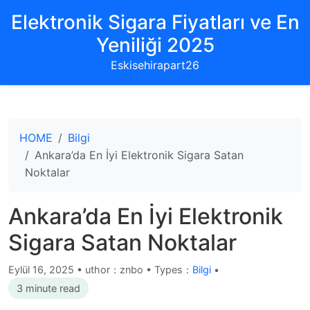
Elektronik Sigara Fiyatları ve En
Yeniliği 2025
Eskisehirapart26
HOME
Bilgi
Ankara’da En İyi Elektronik Sigara Satan
Noktalar
Ankara’da En İyi Elektronik
Sigara Satan Noktalar
Eylül 16, 2025
•
uthor：znbo • Types：
Bilgi
•
3 minute read